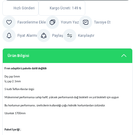
Hızlı Gönderi
Kargo Ücreti: 149 ₺
Yorum Yaz
Tavsiye Et
Fiyat Alarmı
Paylaş
Karşılaştır
Ürün Bilgisi
Fren adaptörü pakete dahil değildir
Dış çap 5mm
İç çap 2.1mm
5 katlı Teflon-Kevlar örgü
Mükemmel performansa sahip hafif, yüksek performanslı dağ bisikleti ve yol bisikleti için uygun
Bu hortumun performansı, üreticilerin kullandığı çoğu hidrolik hortumlardan üstündür.
Uzunluk 1700mm
Paket İçeriği ;