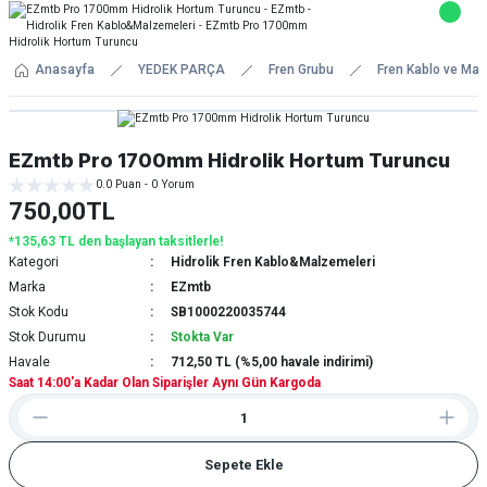
Anasayfa
YEDEK PARÇA
Fren Grubu
Fren Kablo ve Mal
EZmtb Pro 1700mm Hidrolik Hortum Turuncu
0.0 Puan - 0 Yorum
750,00TL
*135,63 TL den başlayan taksitlerle!
Kategori
Hidrolik Fren Kablo&Malzemeleri
Marka
EZmtb
Stok Kodu
SB1000220035744
Stok Durumu
Stokta Var
Havale
712,50 TL (%5,00 havale indirimi)
Saat 14:00'a Kadar Olan Siparişler Aynı Gün Kargoda
Sepete Ekle