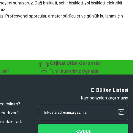
imi sunuyoruz. Dağ bisikleti, şehir bisikleti, yol bisikleti, elektrikli
niz.
ruz. Profesyonel sporcular, amatör sürücüler ve günlük kullanım için
zman desteği sunuyoruz.
isiklet alışverişinizi güvenle gerçekleştirebilirsiniz.
 modelleri, yedek parçalar ve aksesuarlar en avantajlı fiyatlarla sizleri
sesuarları, online bisiklet mağazası
Orjinal Ürün Garantisi
üvenli
Tüm Ürünlerimiz Orjinaldir
E-Bülten Listesi
Kampanyaları kaçırmayın
 edebilirim?
 ebadı var?
asındaki fark
KAYDOL