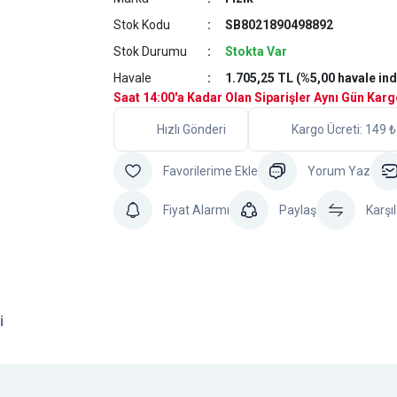
Stok Kodu
SB8021890498892
Stok Durumu
Stokta Var
Havale
1.705,25 TL (%5,00 havale ind
Saat 14:00'a Kadar Olan Siparişler Aynı Gün Kar
Hızlı Gönderi
Kargo Ücreti: 149 ₺
Yorum Yaz
Fiyat Alarmı
Paylaş
Karşıl
i