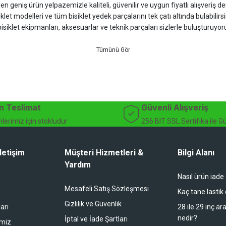
 geniş ürün yelpazemizle kaliteli, güvenilir ve uygun fiyatlı alışveriş deney
iklet modelleri ve tüm bisiklet yedek parçalarını tek çatı altında bulabilirsi
isiklet ekipmanları, aksesuarlar ve teknik parçaları sizlerle buluşturuyo
 için doğru ürünü kolayca seçebileceğiniz detaylı ürün açıklamaları ve u
teknik destek ve müşteri memnuniyeti odaklı hizmet anlayışımız sayesinde b
 ister doğada performansınızı zirveye taşıyın. İhtiyacınız olan tüm bisiklet
bekliyor.
dağ bisikleti fiyatları, bisiklet yedek parça, elektrikli bisiklet, bisiklet ak
n Teslimat
Güvenli Alışveriş
lerimiz için stokludur
256 BIT SSL Sertifika ile G
letişim
Müşteri Hizmetleri &
Bilgi Alanı
Yardım
Nasıl ürün iade
li duruyor koltuk zaten full konfor
Mesafeli Satış Sözleşmesi
Kaç tane lastik
Gizlilik ve Güvenlik
arı
28 ile 29 inç ar
nedir?
İptal ve İade Şartları
imiz
buradan alışveriş yapacağım