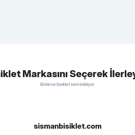
apasağlam lastik yanak kısmından
Bu ürüne ilk yorumu siz yapın!
iklet Markasını Seçerek İlerle
Binlerce bisiklet seni bekliyor.
Yorum Yaz
sso
Ümit
Bisan
WRC
sismanbisiklet.com