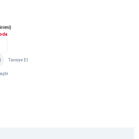
irimi)
goda
Tavsiye Et
aştır