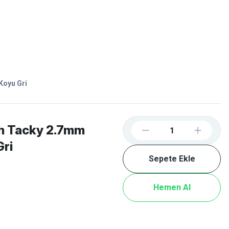
Favorilerim
Giriş Yap
Sepetim
E-
İM
SCOOTER
Koyu Gri
sh Tacky 2.7mm
Gri
Sepete Ekle
Hemen Al