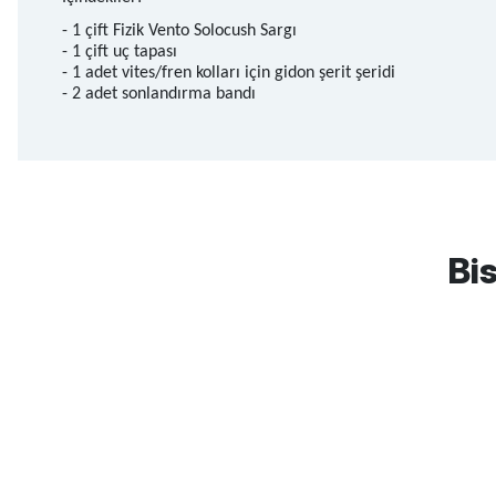
- 1 çift Fizik Vento Solocush Sargı
- 1 çift uç tapası
- 1 adet vites/fren kolları için gidon şerit şeridi
- 2 adet sonlandırma bandı
mtb urban downhill için almanızı tavsiye etmem aldıktan 1 ay sonra s
3cm yarıldı ama normal sürüşe uygun
Bis
Erim GÜLAĞIZ | 28/07/2026
Hızlı ve güzel paketleme.
Bahriye Akay Tan | 21/07/2026
Scott
Carraro
Bianchi
Kron
Lapierre
Mo
Siparişim problemsiz geldi teşekkürler.
DOĞUŞ GÖKTAY | 17/07/2026