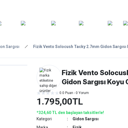
ARA
YEDEK
T
AKSESUARLAR
ASKI/TAŞIMA
TAMİR/BAKIM
GİY
PARÇA
on Sargısı
Fizik Vento Solocush Tacky 2.7mm Gidon Sargısı 
Fizik Vento Solocu
Gidon Sargısı Koyu 
0.0 Puan - 0 Yorum
1.795,00TL
*324,60 TL den başlayan taksitlerle!
Kategori
Gidon Sargısı
Marka
Fizik