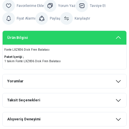
Yorum Yaz
Tavsiye Et
Fiyat Alarmı
Paylaş
Karşılaştır
Ürün Bilgisi
Fonte LXZ836 Disk Fren Balatası
Paket İçeriği ;
1 takım Fonte LXZ836 Disk Fren Balatası
Yorumlar
Taksit Seçenekleri
Bu ürüne ilk yorumu siz yapın!
Alışveriş Deneyimi
Yorum Yaz