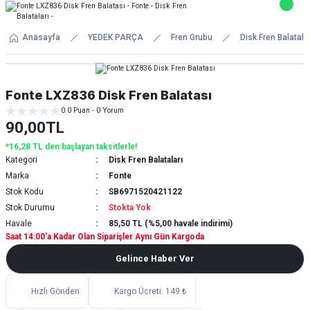
Anasayfa
YEDEK PARÇA
Fren Grubu
Disk Fren Balatalar
Fonte LXZ836 Disk Fren Balatası
0.0 Puan - 0 Yorum
90,00TL
*16,28 TL den başlayan taksitlerle!
Kategori
Disk Fren Balataları
Marka
Fonte
Stok Kodu
SB6971520421122
Stok Durumu
Stokta Yok
Havale
85,50 TL (%5,00 havale indirimi)
Saat 14:00'a Kadar Olan Siparişler Aynı Gün Kargoda
Gelince Haber Ver
Hızlı Gönderi
Kargo Ücreti: 149 ₺