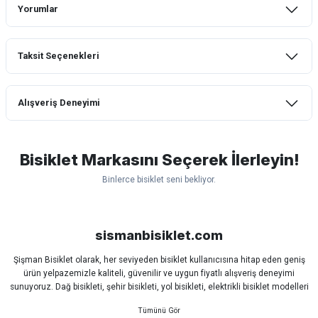
Yorumlar
Taksit Seçenekleri
Kesinlikle sıkıntılı ürün
Alışveriş Deneyimi
Malzeme kalitesi oldukça kötü. Aynalar sürüş esnasında hareket ediyor.vidasını sıkınca
ayna sapından çıkıyor. Tevsiye etmiyorum
mtb urban downhill için almanızı tavsiye
etmem aldıktan 1 ay sonra sapasağlam
F... B... | 30/06/2026
lastik yanak kısmından 3cm yarıldı ama
Bisiklet Markasını Seçerek İlerleyin!
normal sürüşe uygun
Binlerce bisiklet seni bekliyor.
Erim GÜLAĞIZ | 28/07/2026
Yorum Yaz
Scott
Carraro
Bianchi
Kron
Lapierre
Mosso
Ümit
Hızlı ve güzel paketleme.
Bisan
WRC
sismanbisiklet.com
Bahriye Akay Tan | 21/07/2026
Şişman Bisiklet olarak, her seviyeden bisiklet kullanıcısına hitap eden geniş
ürün yelpazemizle kaliteli, güvenilir ve uygun fiyatlı alışveriş deneyimi
Siparişim problemsiz geldi teşekkürler.
sunuyoruz. Dağ bisikleti, şehir bisikleti, yol bisikleti, elektrikli bisiklet modelleri
DOĞUŞ GÖKTAY | 17/07/2026
ve tüm bisiklet yedek parçalarını tek çatı altında bulabilirsiniz.
Sürüş keyfinizi artırmak için dünyanın önde gelen markalarına ait bisiklet