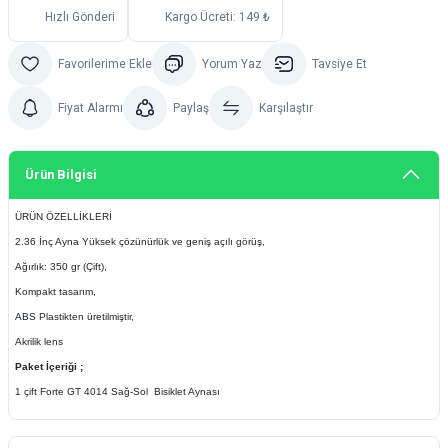
Hızlı Gönderi
Kargo Ücreti: 149 ₺
Yorum Yaz
Tavsiye Et
Fiyat Alarmı
Paylaş
Karşılaştır
Ürün Bilgisi
ÜRÜN ÖZELLİKLERİ
2.36 İnç Ayna Yüksek çözünürlük ve geniş açılı görüş,
Ağırlık: 350 gr (Çift),
Kompakt tasarım,
ABS Plastikten üretilmiştir,
Akrilik lens
Paket İçeriği ;
1 çift
Forte GT 4014 Sağ-Sol Bisiklet Aynası