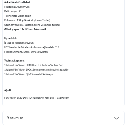
Arka Göbek Özellikleri:
Malzeme: Alüminyum
Delik sayısı: 21
Tipi:Yeni tip vision siyah
Rulmanlar: FSA yüksek akışkanlı (2 adet)
Uzun dayanıklılık, yüksek direnç ve düşük gürültü
Göbek yapısı: 12x142mm Sokma mil
Uyumluluk:
İç lastikli kullanıma uygun,
UST bantlar ile Tubeless kullanım sağlanabilir. TLR
Flibber Shimano/Sram- 10/11s uyumlu
Teslimat kapsamı:
1 takım FSA Vision SC40 Disc TLR Karbon Yol Jant Seti
1 takım FSA Vision 100x15mm sokma mil çevirici adaptör
1 takım FSA Vision QR-25 mandal Seti
/o:p>
Ağırlık:
FSA Vision SC40 Disc TLR Karbon Yol Jant Seti : 1560 gram
Yorumlar