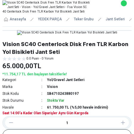
Anasayfa
YEDEK PARÇA
Teker Grubu
Jant Setleri
Vision SC40 Centerlock Disk Fren TLR Karbon
Yol Bisikleti Jant Seti
0.0 Puan - 0 Yorum
65.000,00TL
*11.754,17 TL den başlayan taksitlerle!
Kategori
Yol/Gravel Jant Setleri
Marka
Vision
Stok Kodu
SB4710243880197
Stok Durumu
Stokta Var
Havale
61.750,00 TL (%5,00 havale indirimi)
Saat 14:00'a Kadar Olan Siparişler Aynı Gün Kargoda