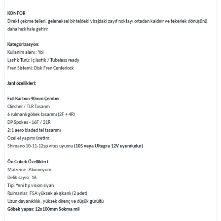
KONFOR
Direkt çekme telleri, geleneksel bir teldeki virajdaki zayıf noktayı ortadan kaldırır ve tekerlek dönüşünü
daha hızlı hale getirir.
Kategorizasyon:
Kullanım alanı : Yol
Lastik Türü: İç lastik / Tubeless ready
Fren Sistemi: Disk Fren Centerlock
Jant özellikleri:
Full Karbon 40mm Çember
Clincher / TLR Tasarım
6 rulmanlı göbek tasarımı (2F + 4R)
DP Spokes - 16F / 21R
2:1 aero bladed tel tasarımı
Özel el yapımı üretim
Shimano 10-11-12sp vites uyumu
(105 veya Ultegra 12V uyumludur)
Ön Göbek Özellikleri:
Malzeme: Alüminyum
Delik sayısı: 16
Tipi:Yeni tip vision siyah
Rulmanlar: FSA yüksek akışkanlı (2 adet)
Uzun dayanıklılık, yüksek direnç ve düşük gürültü
Göbek yapısı: 12x100mm Sokma mil