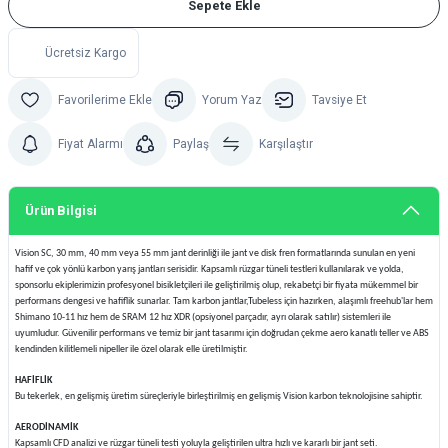
Sepete Ekle
Ücretsiz Kargo
Yorum Yaz
Tavsiye Et
Fiyat Alarmı
Paylaş
Karşılaştır
Ürün Bilgisi
Vision SC, 30 mm, 40 mm veya 55 mm jant derinliği ile jant ve disk fren formatlarında sunulan en yeni
hafif ve çok yönlü karbon yarış jantları serisidir. Kapsamlı rüzgar tüneli testleri kullanılarak ve yolda,
sponsorlu ekiplerimizin profesyonel bisikletçileri ile geliştirilmiş olup, rekabetçi bir fiyata mükemmel bir
performans dengesi ve hafiflik sunarlar. Tam karbon jantlar,Tubeless için hazırken, alaşımlı freehub'lar hem
Shimano 10-11 hız hem de SRAM 12 hız XDR (opsiyonel parçadır, ayrı olarak satılır) sistemleri ile
uyumludur. Güvenilir performans ve temiz bir jant tasarımı için doğrudan çekme aero kanatlı teller ve ABS
kendinden kilitlemeli nipeller ile özel olarak elle üretilmiştir.
HAFİFLİK
Bu tekerlek, en gelişmiş üretim süreçleriyle birleştirilmiş en gelişmiş Vision karbon teknolojisine sahiptir.
AERODİNAMİK
Kapsamlı CFD analizi ve rüzgar tüneli testi yoluyla geliştirilen ultra hızlı ve kararlı bir jant seti.