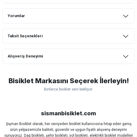
Yorumlar
Taksit Seçenekleri
Bu ürüne ilk yorumu siz yapın!
Alışveriş Deneyimi
Yorum Yaz
mtb urban downhill için almanızı tavsiye
etmem aldıktan 1 ay sonra sapasağlam
lastik yanak kısmından 3cm yarıldı ama
Bisiklet Markasını Seçerek İlerleyin!
normal sürüşe uygun
Binlerce bisiklet seni bekliyor.
Erim GÜLAĞIZ | 28/07/2026
Scott
Carraro
Bianchi
Kron
Lapierre
Mosso
Ümit
Hızlı ve güzel paketleme.
Bisan
WRC
sismanbisiklet.com
Bahriye Akay Tan | 21/07/2026
Şişman Bisiklet olarak, her seviyeden bisiklet kullanıcısına hitap eden geniş
ürün yelpazemizle kaliteli, güvenilir ve uygun fiyatlı alışveriş deneyimi
Siparişim problemsiz geldi teşekkürler.
sunuyoruz. Dağ bisikleti, şehir bisikleti, yol bisikleti, elektrikli bisiklet modelleri