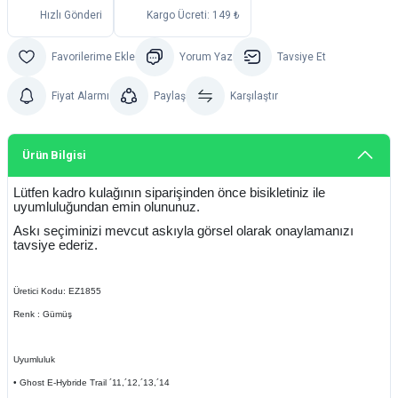
Hızlı Gönderi
Kargo Ücreti: 149 ₺
Yorum Yaz
Tavsiye Et
Fiyat Alarmı
Paylaş
Karşılaştır
Ürün Bilgisi
Lütfen kadro kulağının siparişinden önce bisikletiniz ile
uyumluluğundan emin olununuz.
Askı seçiminizi mevcut askıyla görsel olarak onaylamanızı
tavsiye ederiz.
Üretici Kodu: EZ1855
Renk : Gümüş
Uyumluluk
• Ghost E-Hybride Trail ´11,´12,´13,´14