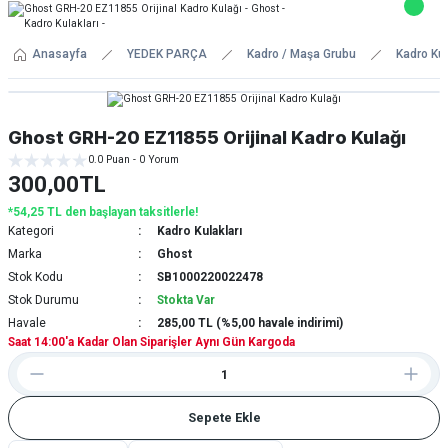
Anasayfa
YEDEK PARÇA
Kadro / Maşa Grubu
Kadro Kul
Ghost GRH-20 EZ11855 Orijinal Kadro Kulağı
0.0 Puan - 0 Yorum
300,00TL
*54,25 TL den başlayan taksitlerle!
Kategori
Kadro Kulakları
Marka
Ghost
Stok Kodu
SB1000220022478
Stok Durumu
Stokta Var
Havale
285,00 TL (%5,00 havale indirimi)
Saat 14:00'a Kadar Olan Siparişler Aynı Gün Kargoda
Sepete Ekle