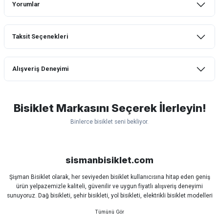
Yorumlar
Taksit Seçenekleri
Bu ürüne ilk yorumu siz yapın!
Alışveriş Deneyimi
Yorum Yaz
mtb urban downhill için almanızı tavsiye
etmem aldıktan 1 ay sonra sapasağlam
lastik yanak kısmından 3cm yarıldı ama
Bisiklet Markasını Seçerek İlerleyin!
normal sürüşe uygun
Binlerce bisiklet seni bekliyor.
Erim GÜLAĞIZ | 28/07/2026
Scott
Carraro
Bianchi
Kron
Lapierre
Mosso
Ümit
Hızlı ve güzel paketleme.
Bisan
WRC
sismanbisiklet.com
Bahriye Akay Tan | 21/07/2026
Şişman Bisiklet olarak, her seviyeden bisiklet kullanıcısına hitap eden geniş
ürün yelpazemizle kaliteli, güvenilir ve uygun fiyatlı alışveriş deneyimi
Siparişim problemsiz geldi teşekkürler.
sunuyoruz. Dağ bisikleti, şehir bisikleti, yol bisikleti, elektrikli bisiklet modelleri
DOĞUŞ GÖKTAY | 17/07/2026
ve tüm bisiklet yedek parçalarını tek çatı altında bulabilirsiniz.
Sürüş keyfinizi artırmak için dünyanın önde gelen markalarına ait bisiklet