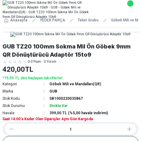
Anasayfa
YEDEK PARÇA
Teker Grubu
Göbek Mili ve Ma
GUB TZ20 100mm Sokma Mil Ön Göbek 9mm
QR Dönüştürücü Adaptör 15to9
0.0 Puan - 0 Yorum
420,00TL
*75,95 TL den başlayan taksitlerle!
Kategori
Göbek Mili ve Mandalları(QR)
Marka
GUB
Stok Kodu
SB1000220035867
Stok Durumu
Stokta Var
Havale
399,00 TL (%5,00 havale indirimi)
Saat 14:00'a Kadar Olan Siparişler Aynı Gün Kargoda