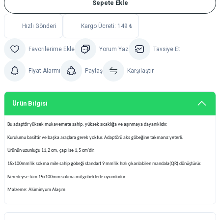
Sepete Ekle
Hızlı Gönderi
Kargo Ücreti: 149 ₺
Yorum Yaz
Tavsiye Et
Fiyat Alarmı
Paylaş
Karşılaştır
Ürün Bilgisi
Bu adaptör yüksek mukavemete sahip, yüksek sıcaklığa ve aşınmaya dayanıklıdır.
Kurulumu basittir ve başka araçlara gerek yoktur. Adaptörü aks göbeğine takmanız yeterli.
Ürünün uzunluğu 11,2 cm, çapı ise 1,5 cm'dir.
15x100mm'lik sokma mile sahip göbeği standart 9 mm'lik hızlı çıkarılabilen mandala(QR) dönüştürür.
Neredeyse tüm 15x100mm sokma mil göbeklerle uyumludur
Malzeme: Alüminyum Alaşım