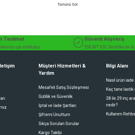
teknik destek ve müşteri memnuniyeti odaklı hizmet anlayışımız sayesinde b
 ister doğada performansınızı zirveye taşıyın. İhtiyacınız olan tüm bisiklet
bekliyor.
dağ bisikleti fiyatları, bisiklet yedek parça, elektrikli bisiklet, bisiklet ak
n Teslimat
Güvenli Alışveriş
lerimiz için stokludur
256 BIT SSL Sertifika ile G
letişim
Müşteri Hizmetleri &
Bilgi Alanı
Yardım
Nasıl ürün iade
li duruyor koltuk zaten full konfor
Mesafeli Satış Sözleşmesi
Kaç tane lastik
Gizlilik ve Güvenlik
arı
28 ile 29 inç ar
nedir?
İptal ve İade Şartları
imiz
buradan alışveriş yapacağım
Kullanım Rehbe
Şifremi Unuttum
Sıkça Sorulan Sorular
Kargo Takibi
 bir alışveriş oldu. Teşekkürler.