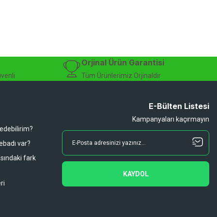
isiklet alışverişinizi güvenle gerçekleştirebilirsiniz.
 modelleri, yedek parçalar ve aksesuarlar en avantajlı fiyatlarla sizleri
sesuarları, online bisiklet mağazası
Orjinal Ürün Garantisi
üvenli
Tüm Ürünlerimiz Orjinaldir
E-Bülten Listesi
Kampanyaları kaçırmayın
 edebilirim?
 ebadı var?
asındaki fark
KAYDOL
ri