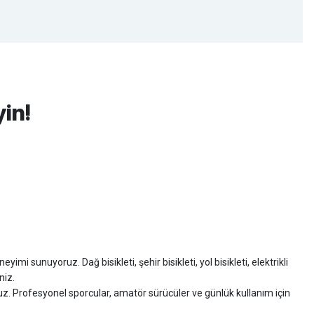
yin!
imi sunuyoruz. Dağ bisikleti, şehir bisikleti, yol bisikleti, elektrikli
niz.
ruz. Profesyonel sporcular, amatör sürücüler ve günlük kullanım için
zman desteği sunuyoruz.