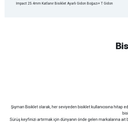
Impact 25.4mm Katlanır Bisiklet Ayarlı Gidon Boğazı+ T Gidon
mtb urban downhill için almanızı tavsiye etmem aldıktan 1 ay sonra s
3cm yarıldı ama normal sürüşe uygun
Bis
Erim GÜLAĞIZ | 28/07/2026
Hızlı ve güzel paketleme.
Bahriye Akay Tan | 21/07/2026
Scott
Carraro
Bianchi
Kron
Lapierre
Mo
Siparişim problemsiz geldi teşekkürler.
DOĞUŞ GÖKTAY | 17/07/2026
Şişman Bisiklet olarak, her seviyeden bisiklet kullanıcısına hitap eden
Uygun olursa alacağım
bis
Sürüş keyfinizi artırmak için dünyanın önde gelen markalarına ait b
Hüseyin Akıncı | 14/07/2026
bisiklet arayan herkes