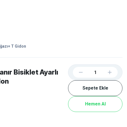
Favorilerim
Giriş Yap
Sepetim
E-
İM
SCOOTER
oğazı+ T Gidon
ır Bisiklet Ayarlı
don
Sepete Ekle
Hemen Al