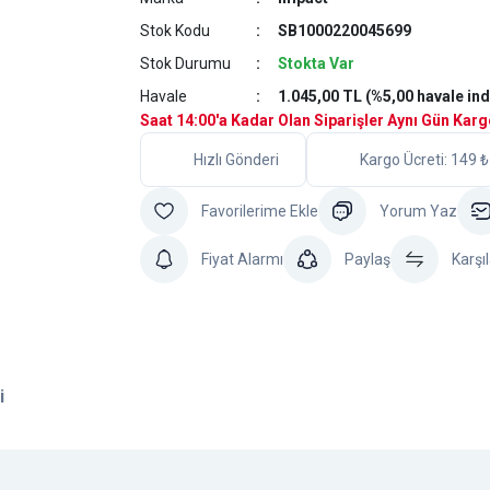
Stok Kodu
SB1000220045699
Stok Durumu
Stokta Var
Havale
1.045,00 TL (%5,00 havale ind
Saat 14:00'a Kadar Olan Siparişler Aynı Gün Kar
Hızlı Gönderi
Kargo Ücreti: 149 ₺
Yorum Yaz
Fiyat Alarmı
Paylaş
Karşıl
i