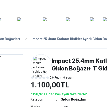
ARA
YEDEK
T
AKSESUARLAR
ASKI/TAŞIMA
TAMİR/BAKIM
GİY
PARÇA
on Boğazları
Impact 25.4mm Katlanır Bisiklet Ayarlı Gidon B
Impact 25.4mm Katlan
Gidon Boğazı+ T Gi
0.0 Puan - 0 Yorum
1.100,00TL
*198,92 TL den başlayan taksitlerle!
Kategori
Gidon Boğazları
Marka
Impact