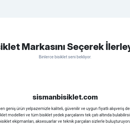
apasağlam lastik yanak kısmından
Bu ürüne ilk yorumu siz yapın!
iklet Markasını Seçerek İlerle
Binlerce bisiklet seni bekliyor.
Yorum Yaz
sso
Ümit
Bisan
WRC
sismanbisiklet.com
 geniş ürün yelpazemizle kaliteli, güvenilir ve uygun fiyatlı alışveriş deney
iklet modelleri ve tüm bisiklet yedek parçalarını tek çatı altında bulabilirsi
isiklet ekipmanları, aksesuarlar ve teknik parçaları sizlerle buluşturuyo
 için doğru ürünü kolayca seçebileceğiniz detaylı ürün açıklamaları ve u