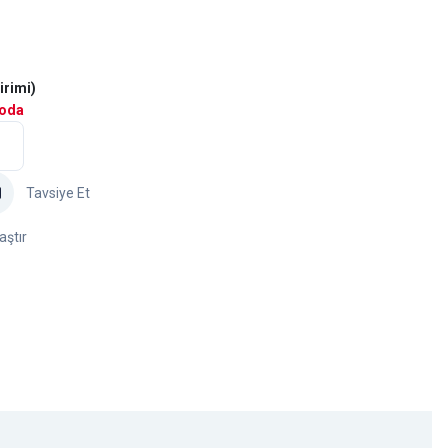
irimi)
goda
Tavsiye Et
aştır