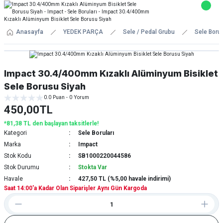
Anasayfa
YEDEK PARÇA
Sele / Pedal Grubu
Sele Borul
Impact 30.4/400mm Kızaklı Alüminyum Bisiklet
Sele Borusu Siyah
0.0 Puan - 0 Yorum
450,00TL
*81,38 TL den başlayan taksitlerle!
Kategori
Sele Boruları
Marka
Impact
Stok Kodu
SB1000220044586
Stok Durumu
Stokta Var
Havale
427,50 TL (%5,00 havale indirimi)
Saat 14:00'a Kadar Olan Siparişler Aynı Gün Kargoda