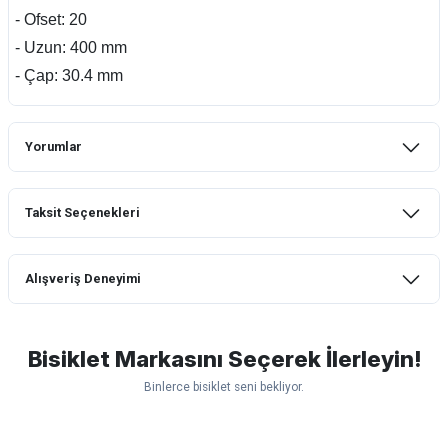
- Ofset: 20
- Uzun: 400 mm
- Çap: 30.4 mm
Yorumlar
Taksit Seçenekleri
Bu ürüne ilk yorumu siz yapın!
Alışveriş Deneyimi
Yorum Yaz
mtb urban downhill için almanızı tavsiye
etmem aldıktan 1 ay sonra sapasağlam
lastik yanak kısmından 3cm yarıldı ama
Bisiklet Markasını Seçerek İlerleyin!
normal sürüşe uygun
Binlerce bisiklet seni bekliyor.
Erim GÜLAĞIZ | 28/07/2026
Scott
Carraro
Bianchi
Kron
Lapierre
Mosso
Ümit
Hızlı ve güzel paketleme.