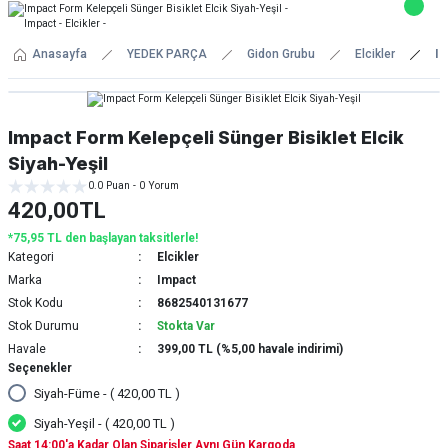
Anasayfa
YEDEK PARÇA
Gidon Grubu
Elcikler
Im
Impact Form Kelepçeli Sünger Bisiklet Elcik
Siyah-Yeşil
0.0 Puan - 0 Yorum
420,00TL
*75,95 TL den başlayan taksitlerle!
Kategori
Elcikler
Marka
Impact
Stok Kodu
8682540131677
Stok Durumu
Stokta Var
Havale
399,00 TL (%5,00 havale indirimi)
Seçenekler
Siyah-Füme - ( 420,00 TL )
Siyah-Yeşil - ( 420,00 TL )
Saat 14:00'a Kadar Olan Siparişler Aynı Gün Kargoda