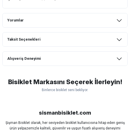
Yorumlar
Taksit Seçenekleri
Bu ürüne ilk yorumu siz yapın!
Alışveriş Deneyimi
Yorum Yaz
mtb urban downhill için almanızı tavsiye
etmem aldıktan 1 ay sonra sapasağlam
lastik yanak kısmından 3cm yarıldı ama
Bisiklet Markasını Seçerek İlerleyin!
normal sürüşe uygun
Binlerce bisiklet seni bekliyor.
Erim GÜLAĞIZ | 28/07/2026
Scott
Carraro
Bianchi
Kron
Lapierre
Mosso
Ümit
Hızlı ve güzel paketleme.
Bisan
WRC
sismanbisiklet.com
Bahriye Akay Tan | 21/07/2026
Şişman Bisiklet olarak, her seviyeden bisiklet kullanıcısına hitap eden geniş
ürün yelpazemizle kaliteli, güvenilir ve uygun fiyatlı alışveriş deneyimi
Siparişim problemsiz geldi teşekkürler.