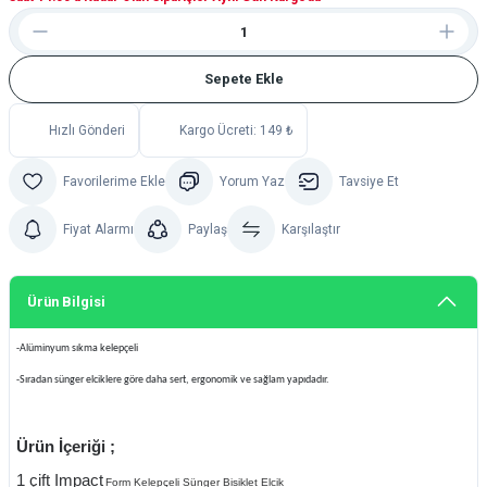
Sepete Ekle
Hızlı Gönderi
Kargo Ücreti: 149 ₺
Yorum Yaz
Tavsiye Et
Fiyat Alarmı
Paylaş
Karşılaştır
Ürün Bilgisi
-Alüminyum sıkma kelepçeli
-Sıradan sünger elciklere göre daha sert, ergonomik ve sağlam yapıdadır.
Ürün İçeriği ;
1 çift Impact
Form Kelepçeli Sünger Bisiklet Elcik