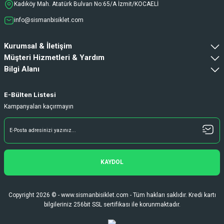
Kadıköy Mah. Atatürk Bulvarı No:65/A İzmit/KOCAELİ
Ali Haydar Sağlam | 27/06/2026
info@sismanbisiklet.com
sipariş sonrası 2 iş gününde ürünler
Kurumsal & İletişim
sorunsuz elime ulaştı ürünler kaliteli
duruyor koltuk zaten full konfor
Müşteri Hizmetleri & Yardım
Bilgi Alanı
Gökhan Türkekul | 22/06/2026
Her şey kusursuzdu çok memnun kaldım
E-Bülten Listesi
ihtiyaç durumunda tekrardan buradan
Kampanyaları kaçırmayın
alışveriş yapacağım
H... A... | 21/06/2026
Hızlı kargo ve teslimattan ötürü memnun
kaldım. İhtiyacımı karşılayan bir bir
KAYDOL
alışveriş oldu. Teşekkürler.
Fatih Gürcan | 15/06/2026
Copyright 2026 © - www.sismanbisiklet.com - Tüm hakları saklıdır. Kredi kartı
bilgileriniz 256bit SSL sertifikası ile korunmaktadır.
Deneyimini Paylaş
Diğer yorumları göster