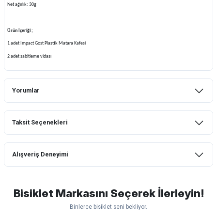
Net ağırlık: 30g
Ürün İçeriği ;
1 adet Impact Gost Plastik Matara Kafesi
2 adet sabitleme vidası
Yorumlar
Taksit Seçenekleri
Bu ürüne ilk yorumu siz yapın!
Alışveriş Deneyimi
Yorum Yaz
mtb urban downhill için almanızı tavsiye
etmem aldıktan 1 ay sonra sapasağlam
lastik yanak kısmından 3cm yarıldı ama
Bisiklet Markasını Seçerek İlerleyin!
normal sürüşe uygun
Binlerce bisiklet seni bekliyor.
Erim GÜLAĞIZ | 28/07/2026