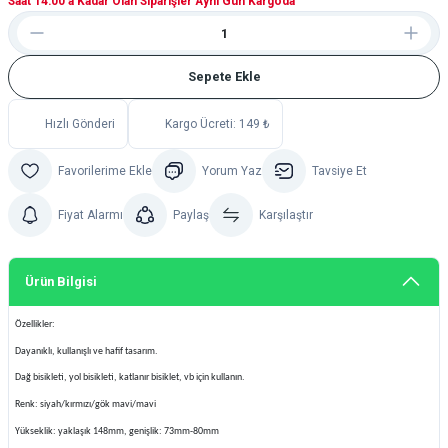
Saat 14:00'a Kadar Olan Siparişler Aynı Gün Kargoda
Sepete Ekle
Hızlı Gönderi
Kargo Ücreti: 149 ₺
Yorum Yaz
Tavsiye Et
Fiyat Alarmı
Paylaş
Karşılaştır
Ürün Bilgisi
Özellikler:
Dayanıklı, kullanışlı ve hafif tasarım.
Dağ bisikleti, yol bisikleti, katlanır bisiklet, vb için kullanın.
R
enk: siyah/kırmızı/gök mavi/mavi
Yükseklik: yaklaşık 148mm, genişlik: 73mm-80mm