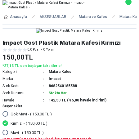
Anasayfa
AKSESUARLAR
Matara ve Kafes
Matara Kaf
Impact Gost Plastik Matara Kafesi Kırmızı
0.0 Puan - 0 Yorum
150,00TL
*27,13 TL den başlayan taksitlerle!
Kategori
Matara Kafesi
Marka
Impact
Stok Kodu
8682540185588
Stok Durumu
Stokta Var
Havale
142,50 TL (%5,00 havale indirimi)
Seçenekler
Gök Mavi - ( 150,00 TL )
Kırmızı - ( 150,00 TL )
Mavi - ( 150,00 TL )