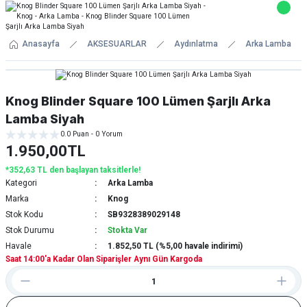
Anasayfa
AKSESUARLAR
Aydınlatma
Arka Lamba
Knog Blinder Square 100 Lümen Şarjlı Arka
Lamba Siyah
0.0 Puan - 0 Yorum
1.950,00TL
*352,63 TL den başlayan taksitlerle!
Kategori
Arka Lamba
Marka
Knog
Stok Kodu
SB9328389029148
Stok Durumu
Stokta Var
Havale
1.852,50 TL (%5,00 havale indirimi)
Saat 14:00'a Kadar Olan Siparişler Aynı Gün Kargoda