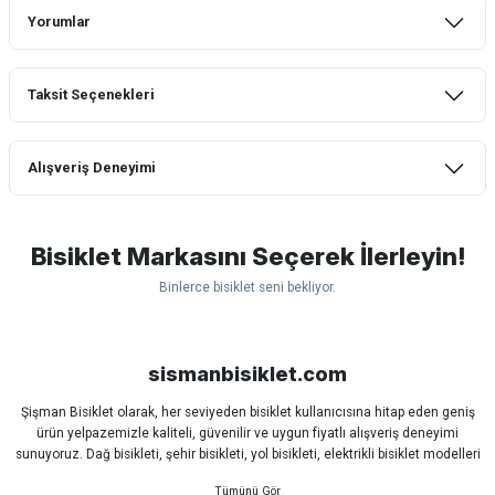
Yorumlar
Taksit Seçenekleri
Bu ürüne ilk yorumu siz yapın!
Alışveriş Deneyimi
Yorum Yaz
mtb urban downhill için almanızı tavsiye
etmem aldıktan 1 ay sonra sapasağlam
lastik yanak kısmından 3cm yarıldı ama
Bisiklet Markasını Seçerek İlerleyin!
normal sürüşe uygun
Binlerce bisiklet seni bekliyor.
Erim GÜLAĞIZ | 28/07/2026
Scott
Carraro
Bianchi
Kron
Lapierre
Mosso
Ümit
Hızlı ve güzel paketleme.
Bisan
WRC
sismanbisiklet.com
Bahriye Akay Tan | 21/07/2026
Şişman Bisiklet olarak, her seviyeden bisiklet kullanıcısına hitap eden geniş
ürün yelpazemizle kaliteli, güvenilir ve uygun fiyatlı alışveriş deneyimi
Siparişim problemsiz geldi teşekkürler.
sunuyoruz. Dağ bisikleti, şehir bisikleti, yol bisikleti, elektrikli bisiklet modelleri
DOĞUŞ GÖKTAY | 17/07/2026
ve tüm bisiklet yedek parçalarını tek çatı altında bulabilirsiniz.