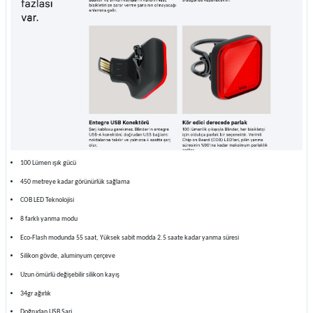
100 Lümen ışık gücü
450 metreye kadar görünürlük sağlama
COB LED Teknolojisi
8 farklı yanma modu
Eco-Flash modunda 55 saat, Yüksek sabit modda 2.5 saate kadar yanma süresi
Silikon gövde, aluminyum çerçeve
Uzun ömürlü değişebilir silikon kayış
34gr ağırlık
Doğrudan USB Şarj