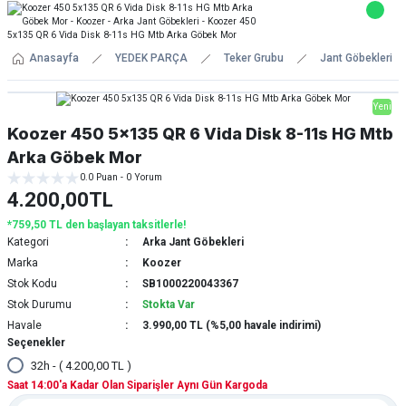
Anasayfa
YEDEK PARÇA
Teker Grubu
Jant Göbekleri
Yeni
Koozer 450 5x135 QR 6 Vida Disk 8-11s HG Mtb
Arka Göbek Mor
0.0 Puan - 0 Yorum
4.200,00TL
*759,50 TL den başlayan taksitlerle!
Kategori
Arka Jant Göbekleri
Marka
Koozer
Stok Kodu
SB1000220043367
Stok Durumu
Stokta Var
Havale
3.990,00 TL (%5,00 havale indirimi)
Seçenekler
32h - ( 4.200,00 TL )
Saat 14:00'a Kadar Olan Siparişler Aynı Gün Kargoda