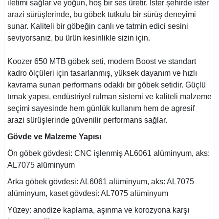
iletimi sağlar ve yoğun, hoş bir ses üretir. İster şehirde ister
arazi sürüşlerinde, bu göbek tutkulu bir sürüş deneyimi
sunar. Kaliteli bir göbeğin canlı ve tatmin edici sesini
seviyorsanız, bu ürün kesinlikle sizin için.
Koozer 650 MTB göbek seti, modern Boost ve standart
kadro ölçüleri için tasarlanmış, yüksek dayanım ve hızlı
kavrama sunan performans odaklı bir göbek setidir. Güçlü
tırnak yapısı, endüstriyel rulman sistemi ve kaliteli malzeme
seçimi sayesinde hem günlük kullanım hem de agresif
arazi sürüşlerinde güvenilir performans sağlar.
Gövde ve Malzeme Yapısı
Ön göbek gövdesi: CNC işlenmiş AL6061 alüminyum, aks:
AL7075 alüminyum
Arka göbek gövdesi: AL6061 alüminyum, aks: AL7075
alüminyum, kaset gövdesi: AL7075 alüminyum
Yüzey: anodize kaplama, aşınma ve korozyona karşı