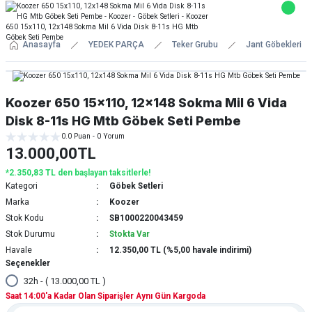
Anasayfa
YEDEK PARÇA
Teker Grubu
Jant Göbekleri
Koozer 650 15x110, 12x148 Sokma Mil 6 Vida
Disk 8-11s HG Mtb Göbek Seti Pembe
0.0 Puan - 0 Yorum
13.000,00TL
*2.350,83 TL den başlayan taksitlerle!
Kategori
Göbek Setleri
Marka
Koozer
Stok Kodu
SB1000220043459
Stok Durumu
Stokta Var
Havale
12.350,00 TL (%5,00 havale indirimi)
Seçenekler
32h - ( 13.000,00 TL )
Saat 14:00'a Kadar Olan Siparişler Aynı Gün Kargoda