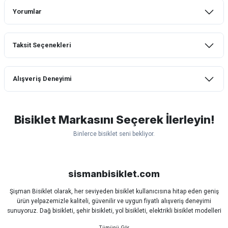
Yorumlar
Taksit Seçenekleri
Bu ürüne ilk yorumu siz yapın!
Alışveriş Deneyimi
Yorum Yaz
mtb urban downhill için almanızı tavsiye
etmem aldıktan 1 ay sonra sapasağlam
lastik yanak kısmından 3cm yarıldı ama
Bisiklet Markasını Seçerek İlerleyin!
normal sürüşe uygun
Binlerce bisiklet seni bekliyor.
Erim GÜLAĞIZ | 28/07/2026
Scott
Carraro
Bianchi
Kron
Lapierre
Mosso
Ümit
Hızlı ve güzel paketleme.
Bisan
WRC
sismanbisiklet.com
Bahriye Akay Tan | 21/07/2026
Şişman Bisiklet olarak, her seviyeden bisiklet kullanıcısına hitap eden geniş
ürün yelpazemizle kaliteli, güvenilir ve uygun fiyatlı alışveriş deneyimi
Siparişim problemsiz geldi teşekkürler.
sunuyoruz. Dağ bisikleti, şehir bisikleti, yol bisikleti, elektrikli bisiklet modelleri
DOĞUŞ GÖKTAY | 17/07/2026
ve tüm bisiklet yedek parçalarını tek çatı altında bulabilirsiniz.