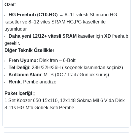
Özet:
HG Freehub (C10-HG)
→ 8–11 vitesli Shimano HG
kasetler ve 8–12 vites SRAM HG,PG kasetler ile
uyumludur.
Daha yeni 12/12+ vitesli SRAM
kasetler için
XD
freehub
gerekir.
Diğer Teknik Özellikler
Fren Uyumu:
Disk fren – 6-Bolt
Tel Deliği:
28H/32H/36H ( seçenek kısmından seçiniz)
Kullanım Alanı:
MTB (XC / Trail / Günlük sürüş)
Renk:
Pembe anodize
Paket İçeriği ;
1 Set Koozer 650 15x110, 12x148 Sokma Mil 6 Vida Disk
8-11s HG Mtb Göbek Seti Pembe