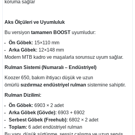
koruma sağlar
Aks Ölçüleri ve Uyumluluk
Bu versiyon
tamamen BOOST
uyumludur:
Ön Göbek:
15×110 mm
Arka Göbek:
12×148 mm
Modern MTB kadro ve maşalarla sorunsuz uyum sağlar.
Rulman Sistemi (Numaralı – Endüstriyel)
Koozer 650, bakım ihtiyacı düşük ve uzun
ömürlü
sızdırmaz endüstriyel rulman
sistemine sahiptir.
Rulman Dizilimi:
Ön Göbek:
6903
× 2 adet
Arka Göbek (Gövde):
6903
+
6902
Serbest Göbek (Freehub):
6802
× 2 adet
Toplam:
6 adet endüstriyel rulman
Bu yapı, düşük sürtünme, sessiz çalışma ve uzun servis