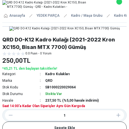
Anasayfa
YEDEK PARÇA
Kadro / Maşa Grubu
Kadro Kul
QRD DO-K12 Kadro Kulağı (2021-2022 Kron
XC150, Bisan MTX 7700) Gümüş
0.0 Puan - 0 Yorum
250,00TL
*45,21 TL den başlayan taksitlerle!
Kategori
Kadro Kulakları
Marka
QRD
Stok Kodu
SB1000220029064
Stok Durumu
Stokta Var
Havale
237,50 TL (%5,00 havale indirimi)
Saat 14:00'a Kadar Olan Siparişler Aynı Gün Kargoda
Sepete Ekle