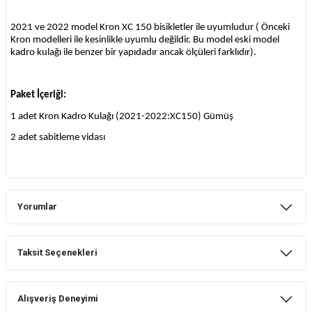
2021 ve 2022 model Kron XC 150 bisikletler ile uyumludur ( Önceki
Kron modelleri ile kesinlikle uyumlu değildir. Bu model eski model
kadro kulağı ile benzer bir yapıdadır ancak ölçüleri farklıdır).
Paket İçeriği:
1 adet Kron Kadro Kulağı (2021-2022:XC150) Gümüş
2 adet sabitleme vidası
Yorumlar
Taksit Seçenekleri
Bu ürüne ilk yorumu siz yapın!
Alışveriş Deneyimi
Yorum Yaz