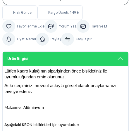
Hızlı Gönderi
Kargo Ücreti: 149 ₺
Yorum Yaz
Tavsiye Et
Fiyat Alarmı
Paylaş
Karşılaştır
Ürün Bilgisi
Lütfen kadro kulağının siparişinden önce bisikletiniz ile
uyumluluğundan emin olununuz.
Askı seçiminizi mevcut askıyla görsel olarak onaylamanızı
tavsiye ederiz.
Malzeme : Alüminyum
Aşağıdaki KRON bisikletleri için uyumludur: