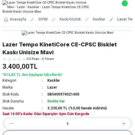
Anasayfa
GİYİM
Kask/Gözlük
Kasklar
Lazer Tem
Lazer Tempo KinetiCore CE-CPSC Bisklet
Kaskı Unisize Mavi
0.0 Puan - 0 Yorum
3.400,00TL
*614,83 TL den başlayan taksitlerle!
Kategori
Kasklar
Marka
Lazer
Stok Kodu
SB5400974021400
Stok Durumu
Stokta Var
Havale
3.230,00 TL (%5,00 havale indirimi)
Saat 14:00'a Kadar Olan Siparişler Aynı Gün Kargoda