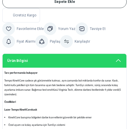
Sepete Ekle
Ücretsiz Kargo
Yorum Yaz
Tavsiye Et
Fiyat Alarmı
Paylaş
Karşılaştır
Ürün Bilgisi
Tarz performansla buluşuyor
Tempo KinetiCore sadece şık görünmekle kalmaz, aynı zamanda bol miktarda konfor da sunar. Kask,
farklı kafa şekilleri için tüm tasarıma uyan tek bedene sahiptir. TurnSys sistemi, sürüş sırasında kolay
ayarlama imkanı sunar. Bağımsız test enstitüsü Virginia Tech, dönme darbesi testlerinde 4 yıldız verdi(5
üzerinden).
Özellikleri
Lazer Tempo KinetiCorekask
KinetiCore buruşma bölgeleri darbe kuvvetlerini güvenilir bir şekilde emer
Özel uyum ve kolay ayarlama için TurnSys sistemi