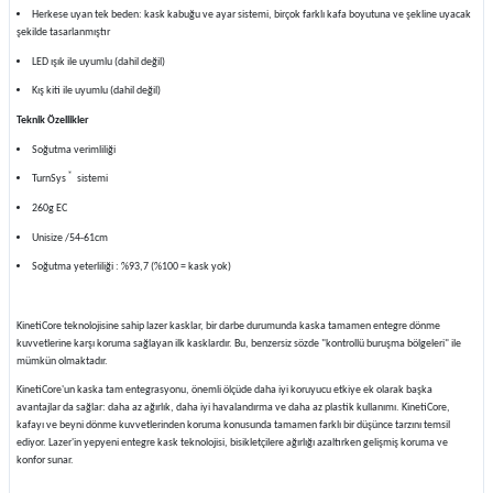
Herkese uyan tek beden: kask kabuğu ve ayar sistemi, birçok farklı kafa boyutuna ve şekline uyacak
şekilde tasarlanmıştır
LED ışık ile uyumlu (dahil değil)
Kış kiti ile uyumlu (dahil değil)
Teknik Özellikler
Soğutma verimliliği
®
TurnSys
sistemi
260g EC
Unisize /54-61cm
Soğutma yeterliliği : %93,7 (%100 = kask yok)
KinetiCore teknolojisine sahip lazer kasklar, bir darbe durumunda kaska tamamen entegre dönme
kuvvetlerine karşı koruma sağlayan ilk kasklardır. Bu, benzersiz sözde "kontrollü buruşma bölgeleri" ile
mümkün olmaktadır.
KinetiCore'un kaska tam entegrasyonu, önemli ölçüde daha iyi koruyucu etkiye ek olarak başka
avantajlar da sağlar: daha az ağırlık, daha iyi havalandırma ve daha az plastik kullanımı. KinetiCore,
kafayı ve beyni dönme kuvvetlerinden koruma konusunda tamamen farklı bir düşünce tarzını temsil
ediyor. Lazer'in yepyeni entegre kask teknolojisi, bisikletçilere ağırlığı azaltırken gelişmiş koruma ve
konfor sunar.