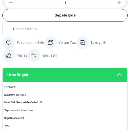
Sepete Ekle
Ücretsiz Kargo
Yorum Yaz
Tavsiye Et
Paylaş
Karşılaştır
Ürün Bilgisi
Özellikler:
Kullanım:
Yol, Çakıl
Hava Sirkülasyon Menfezleri:
18
Yapı:
In-mold, KinetiCore
Kapatma Sistemi:
toka