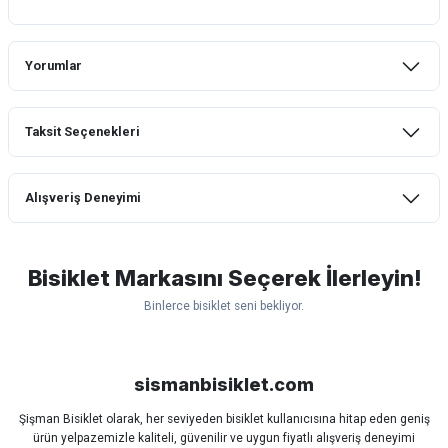
Yorumlar
Taksit Seçenekleri
Bu ürüne ilk yorumu siz yapın!
Alışveriş Deneyimi
Yorum Yaz
mtb urban downhill için almanızı tavsiye
etmem aldıktan 1 ay sonra sapasağlam
lastik yanak kısmından 3cm yarıldı ama
Bisiklet Markasını Seçerek İlerleyin!
normal sürüşe uygun
Binlerce bisiklet seni bekliyor.
Erim GÜLAĞIZ | 28/07/2026
Scott
Carraro
Bianchi
Kron
Lapierre
Mosso
Ümit
Hızlı ve güzel paketleme.
Bisan
WRC
sismanbisiklet.com
Bahriye Akay Tan | 21/07/2026
Şişman Bisiklet olarak, her seviyeden bisiklet kullanıcısına hitap eden geniş
ürün yelpazemizle kaliteli, güvenilir ve uygun fiyatlı alışveriş deneyimi
Siparişim problemsiz geldi teşekkürler.