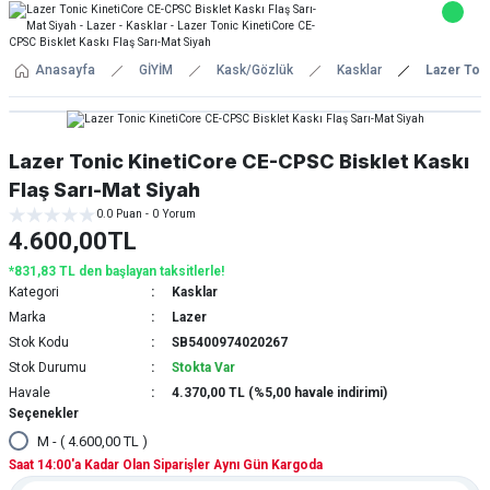
Anasayfa
GİYİM
Kask/Gözlük
Kasklar
Lazer Toni
Lazer Tonic KinetiCore CE-CPSC Bisklet Kaskı
Flaş Sarı-Mat Siyah
0.0 Puan - 0 Yorum
4.600,00TL
*831,83 TL den başlayan taksitlerle!
Kategori
Kasklar
Marka
Lazer
Stok Kodu
SB5400974020267
Stok Durumu
Stokta Var
Havale
4.370,00 TL (%5,00 havale indirimi)
Seçenekler
M - ( 4.600,00 TL )
Saat 14:00'a Kadar Olan Siparişler Aynı Gün Kargoda