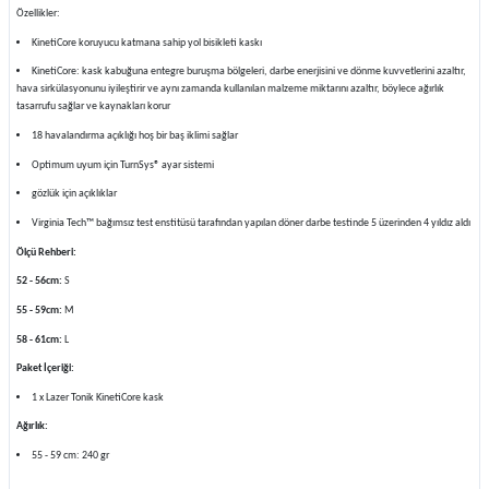
Özellikler:
KinetiCore koruyucu katmana sahip yol bisikleti kaskı
KinetiCore: kask kabuğuna entegre buruşma bölgeleri, darbe enerjisini ve dönme kuvvetlerini azaltır,
hava sirkülasyonunu iyileştirir ve aynı zamanda kullanılan malzeme miktarını azaltır, böylece ağırlık
tasarrufu sağlar ve kaynakları korur
18 havalandırma açıklığı hoş bir baş iklimi sağlar
Optimum uyum için TurnSys® ayar sistemi
gözlük için açıklıklar
Virginia Tech™ bağımsız test enstitüsü tarafından yapılan döner darbe testinde 5 üzerinden 4 yıldız aldı
Ölçü Rehberi:
52 - 56cm:
S
55 - 59cm:
M
58 - 61cm:
L
Paket İçeriği:
1 x Lazer Tonik KinetiCore kask
Ağırlık:
55 - 59 cm: 240 gr