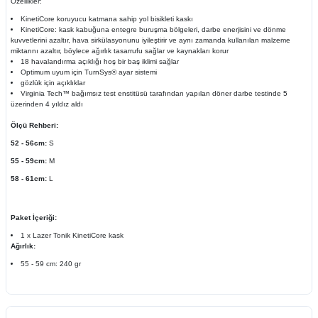
Özellikler:
KinetiCore koruyucu katmana sahip yol bisikleti kaskı
KinetiCore: kask kabuğuna entegre buruşma bölgeleri, darbe enerjisini ve dönme
kuvvetlerini azaltır, hava sirkülasyonunu iyileştirir ve aynı zamanda kullanılan malzeme
miktarını azaltır, böylece ağırlık tasarrufu sağlar ve kaynakları korur
18 havalandırma açıklığı hoş bir baş iklimi sağlar
Optimum uyum için TurnSys® ayar sistemi
gözlük için açıklıklar
Virginia Tech™ bağımsız test enstitüsü tarafından yapılan döner darbe testinde 5
üzerinden 4 yıldız aldı
Ölçü Rehberi:
52 - 56cm:
S
55 - 59cm:
M
58 - 61cm:
L
Paket İçeriği:
1 x Lazer Tonik KinetiCore kask
Ağırlık:
55 - 59 cm: 240 gr