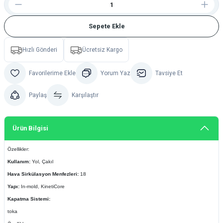
Sepete Ekle
Hızlı Gönderi
Ücretsiz Kargo
Yorum Yaz
Tavsiye Et
Paylaş
Karşılaştır
Ürün Bilgisi
Özellikler:
Kullanım:
Yol, Çakıl
Hava Sirkülasyon Menfezleri:
18
Yapı:
In-mold, KinetiCore
Kapatma Sistemi:
toka