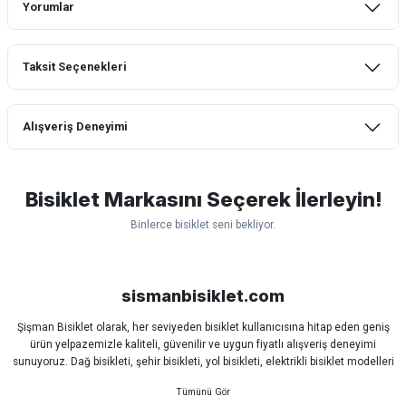
Yorumlar
Taksit Seçenekleri
Bu ürüne ilk yorumu siz yapın!
Alışveriş Deneyimi
Yorum Yaz
mtb urban downhill için almanızı tavsiye
etmem aldıktan 1 ay sonra sapasağlam
lastik yanak kısmından 3cm yarıldı ama
Bisiklet Markasını Seçerek İlerleyin!
normal sürüşe uygun
Binlerce bisiklet seni bekliyor.
Erim GÜLAĞIZ | 28/07/2026
Scott
Carraro
Bianchi
Kron
Lapierre
Mosso
Ümit
Hızlı ve güzel paketleme.
Bisan
WRC
sismanbisiklet.com
Bahriye Akay Tan | 21/07/2026
Şişman Bisiklet olarak, her seviyeden bisiklet kullanıcısına hitap eden geniş
ürün yelpazemizle kaliteli, güvenilir ve uygun fiyatlı alışveriş deneyimi
Siparişim problemsiz geldi teşekkürler.
sunuyoruz. Dağ bisikleti, şehir bisikleti, yol bisikleti, elektrikli bisiklet modelleri
DOĞUŞ GÖKTAY | 17/07/2026
ve tüm bisiklet yedek parçalarını tek çatı altında bulabilirsiniz.
Sürüş keyfinizi artırmak için dünyanın önde gelen markalarına ait bisiklet