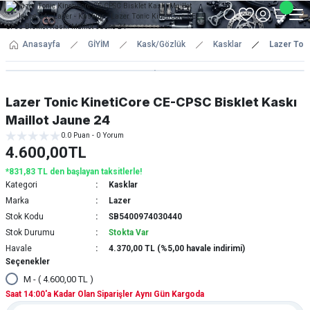
Anasayfa
GİYİM
Kask/Gözlük
Kasklar
Lazer Toni
Lazer Tonic KinetiCore CE-CPSC Bisklet Kaskı
Maillot Jaune 24
0.0 Puan - 0 Yorum
4.600,00TL
*831,83 TL den başlayan taksitlerle!
Kategori
Kasklar
Marka
Lazer
Stok Kodu
SB5400974030440
Stok Durumu
Stokta Var
Havale
4.370,00 TL (%5,00 havale indirimi)
Seçenekler
M - ( 4.600,00 TL )
Saat 14:00'a Kadar Olan Siparişler Aynı Gün Kargoda