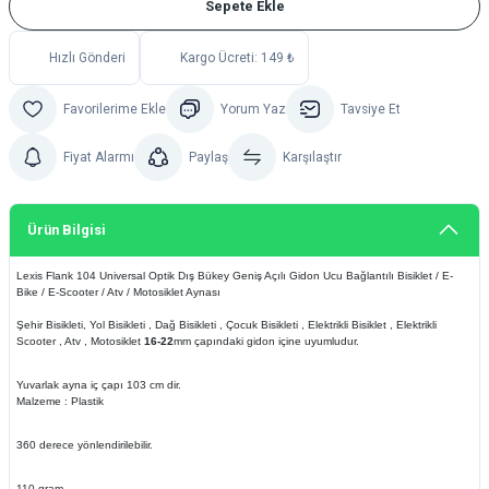
Sepete Ekle
Hızlı Gönderi
Kargo Ücreti: 149 ₺
Yorum Yaz
Tavsiye Et
Fiyat Alarmı
Paylaş
Karşılaştır
Ürün Bilgisi
Lexis Flank 104 Universal Optik Dış Bükey Geniş Açılı Gidon Ucu Bağlantılı Bisiklet / E-
Bike / E-Scooter / Atv / Motosiklet Aynası
Şehir Bisikleti, Yol Bisikleti , Dağ Bisikleti , Çocuk Bisikleti , Elektrikli Bisiklet , Elektrikli
Scooter , Atv , Motosiklet
16-22
mm çapındaki gidon içine uyumludur.
Yuvarlak ayna iç çapı 103 cm dir.
Malzeme : Plastik
360 derece yönlendirilebilir.
110 gram