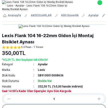
Anasayfa
AKSESUARLAR
Kilit/Güvenlik
Aynalar
Lexis Flank 104 16-22mm Gidon İçi Montaj
Bisiklet Aynası
5.0 Puan - 1 Yorum
350,00TL
*63,29 TL den başlayan taksitlerle!
Kategori
Aynalar
Marka
Lexis
Stok Kodu
SB9100010008636
Stok Durumu
Stokta Var
Havale
332,50 TL (%5,00 havale indirimi)
Saat 14:00'a Kadar Olan Siparişler Aynı Gün Kargoda