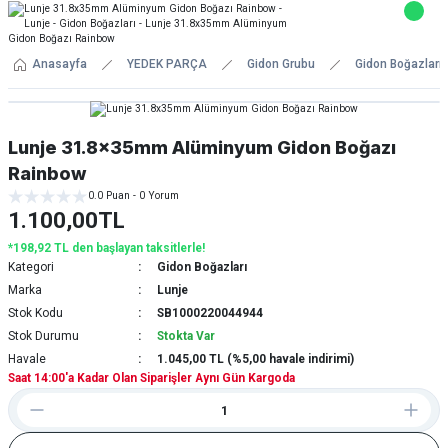
Anasayfa
YEDEK PARÇA
Gidon Grubu
Gidon Boğazları
Lunje 31.8x35mm Alüminyum Gidon Boğazı
Rainbow
0.0 Puan - 0 Yorum
1.100,00TL
*198,92 TL den başlayan taksitlerle!
Kategori
Gidon Boğazları
Marka
Lunje
Stok Kodu
SB1000220044944
Stok Durumu
Stokta Var
Havale
1.045,00 TL (%5,00 havale indirimi)
Saat 14:00'a Kadar Olan Siparişler Aynı Gün Kargoda