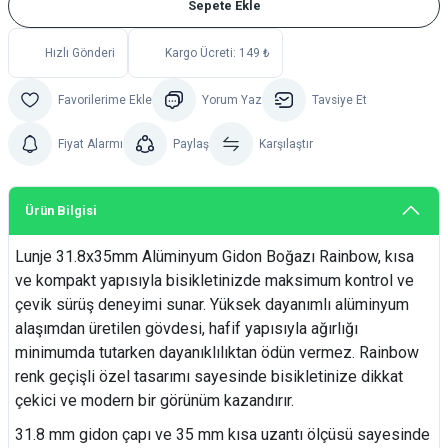
Sepete Ekle
Hızlı Gönderi
Kargo Ücreti: 149 ₺
Yorum Yaz
Tavsiye Et
Fiyat Alarmı
Paylaş
Karşılaştır
Ürün Bilgisi
Lunje 31.8x35mm Alüminyum Gidon Boğazı Rainbow, kısa
ve kompakt yapısıyla bisikletinizde maksimum kontrol ve
çevik sürüş deneyimi sunar. Yüksek dayanımlı alüminyum
alaşımdan üretilen gövdesi, hafif yapısıyla ağırlığı
minimumda tutarken dayanıklılıktan ödün vermez. Rainbow
renk geçişli özel tasarımı sayesinde bisikletinize dikkat
çekici ve modern bir görünüm kazandırır.
31.8 mm gidon çapı ve 35 mm kısa uzantı ölçüsü sayesinde