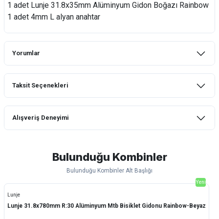
1 adet Lunje 31.8x35mm Alüminyum Gidon Boğazı Rainbow
1 adet 4mm L alyan anahtar
Yorumlar
Taksit Seçenekleri
Bu ürüne ilk yorumu siz yapın!
Alışveriş Deneyimi
Yorum Yaz
mtb urban downhill için almanızı tavsiye
etmem aldıktan 1 ay sonra sapasağlam
lastik yanak kısmından 3cm yarıldı ama
Bulunduğu Kombinler
normal sürüşe uygun
Bulunduğu Kombinler Alt Başlığı
Erim GÜLAĞIZ | 28/07/2026
Yeni
Lunje
Hızlı ve güzel paketleme.
Lunje 31.8x780mm R:30 Alüminyum Mtb Bisiklet Gidonu Rainbow-Beyaz
Bahriye Akay Tan | 21/07/2026