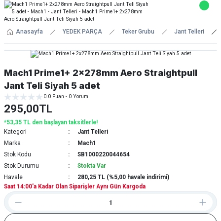
Anasayfa
YEDEK PARÇA
Teker Grubu
Jant Telleri
Mach1 Prime1+ 2x278mm Aero Straightpull
Jant Teli Siyah 5 adet
0.0 Puan - 0 Yorum
295,00TL
*53,35 TL den başlayan taksitlerle!
Kategori
Jant Telleri
Marka
Mach1
Stok Kodu
SB1000220044654
Stok Durumu
Stokta Var
Havale
280,25 TL (%5,00 havale indirimi)
Saat 14:00'a Kadar Olan Siparişler Aynı Gün Kargoda