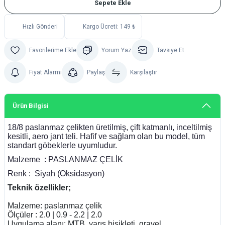
Sepete Ekle
Hızlı Gönderi
Kargo Ücreti: 149 ₺
Yorum Yaz
Tavsiye Et
Fiyat Alarmı
Paylaş
Karşılaştır
Ürün Bilgisi
18/8 paslanmaz çelikten üretilmiş, çift katmanlı, inceltilmiş
kesitli, aero jant teli. Hafif ve sağlam olan bu model, tüm
standart göbeklerle uyumludur.
Malzeme : PASLANMAZ ÇELİK
Renk : Siyah (Oksidasyon)
Teknik özellikler;
Malzeme: paslanmaz çelik
Ölçüler : 2.0 | 0.9 - 2.2 | 2.0
Uygulama alanı: MTB, yarış bisikleti, gravel