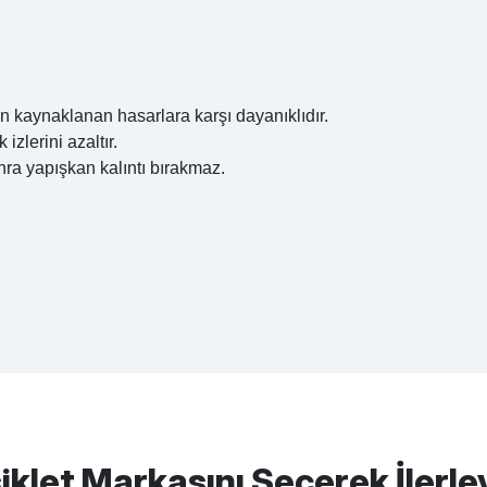
n kaynaklanan hasarlara karşı dayanıklıdır.
zlerini azaltır.
onra yapışkan kalıntı bırakmaz.
apasağlam lastik yanak kısmından
Bu ürüne ilk yorumu siz yapın!
iklet Markasını Seçerek İlerle