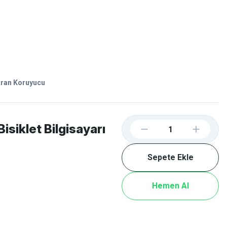
Favorilerim
Giriş Yap
Sepetim
E-
İM
SCOOTER
kran Koruyucu
siklet Bilgisayarı
Sepete Ekle
Hemen Al