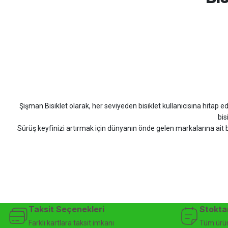
Hızlı ve güzel paketleme.
Bahriye Akay Tan | 21/07/2026
Scott
Carraro
Bianchi
Kron
Lapierre
Mo
Siparişim problemsiz geldi teşekkürler.
DOĞUŞ GÖKTAY | 17/07/2026
Şişman Bisiklet olarak, her seviyeden bisiklet kullanıcısına hitap eden
Uygun olursa alacağım
bis
Sürüş keyfinizi artırmak için dünyanın önde gelen markalarına ait b
Hüseyin Akıncı | 14/07/2026
bisiklet arayan herkes
Hızlı kargo, güvenli ödeme seçenekleri, satış sonrası 
çok güzel dayanikli
Şişman Bisiklet ile ister şehir içinde konforlu sürüşün keyfini çıkarın,
Yağız ÖNAL | 02/07/2026
bisiklet mağazası, bisiklet satış, 
Çok iyi site ilerde büyür
Taksit Seçenekleri
Stokta
A... A... | 01/07/2026
Farklı kartlara taksit imkanı
Tüm ürün