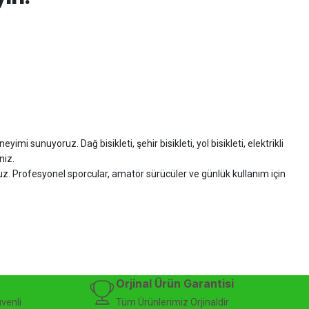
imi sunuyoruz. Dağ bisikleti, şehir bisikleti, yol bisikleti, elektrikli
niz.
ruz. Profesyonel sporcular, amatör sürücüler ve günlük kullanım için
zman desteği sunuyoruz.
isiklet alışverişinizi güvenle gerçekleştirebilirsiniz.
 modelleri, yedek parçalar ve aksesuarlar en avantajlı fiyatlarla sizleri
sesuarları, online bisiklet mağazası
Orjinal Ürün Garantisi
üvenli
Tüm Ürünlerimiz Orjinaldir