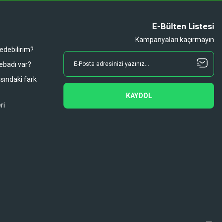
E-Bülten Listesi
Kampanyaları kaçırmayın
 edebilirim?
 ebadı var?
asındaki fark
KAYDOL
ri
Diğer yorumları göster