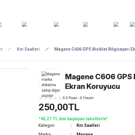
ARA
YEDEK
T
AKSESUARLAR
ASKI/TAŞIMA
TAMİR/BAKIM
GİY
PARÇA
rı
Km Saatleri
Magene C606 GPS Bisiklet Bilgisayarı E
Magene C606 GPS Bi
Ekran Koruyucu
0.0 Puan - 0 Yorum
250,00TL
*45,21 TL den başlayan taksitlerle!
Kategori
Km Saatleri
Marka
Magene