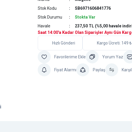
Stok Kodu
SB6971606841776
Stok Durumu
Stokta Var
Havale
237,50 TL (%5,00 havale indir
Saat 14:00'a Kadar Olan Siparişler Aynı Gün Kar
Hızlı Gönderi
Kargo Ücreti: 149 ₺
Yorum Yaz
Fiyat Alarmı
Paylaş
Karşıl
i