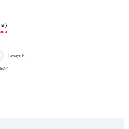
imi)
goda
Tavsiye Et
aştır