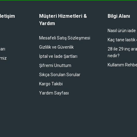
letişim
Müşteri Hizmetleri &
Bilgi Alanı
Yardım
Nasıl ürün iade
li duruyor koltuk zaten full konfor
Mesafeli Satış Sözleşmesi
Kaç tane lastik
Gizlilik ve Güvenlik
arı
28 ile 29 inç ar
nedir?
İptal ve İade Şartları
imiz
buradan alışveriş yapacağım
Kullanım Rehbe
Şifremi Unuttum
Sıkça Sorulan Sorular
Kargo Takibi
 bir alışveriş oldu. Teşekkürler.
Yardım Sayfası