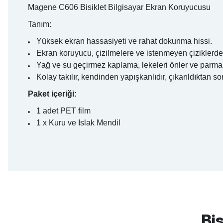
Magene C606 Bisiklet Bilgisayar Ekran Koruyucusu
Tanım:
Yüksek ekran hassasiyeti ve rahat dokunma hissi.
Ekran koruyucu, çizilmelere ve istenmeyen çiziklerde
Yağ ve su geçirmez kaplama, lekeleri önler ve parmak i
Kolay takılır, kendinden yapışkanlıdır, çıkarıldıktan s
Paket içeriği:
1 adet PET film
1 x Kuru ve Islak Mendil
mtb urban downhill için almanızı tavsiye etmem aldıktan 1 ay sonra s
3cm yarıldı ama normal sürüşe uygun
Bis
Erim GÜLAĞIZ | 28/07/2026