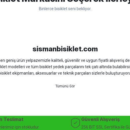
Binlerce bisiklet seni bekliyor.
Yorum Yaz
sso
Ümit
Bisan
WRC
sismanbisiklet.com
 geniş ürün yelpazemizle kaliteli, güvenilir ve uygun fiyatlı alışveriş deney
iklet modelleri ve tüm bisiklet yedek parçalarını tek çatı altında bulabilirsi
isiklet ekipmanları, aksesuarlar ve teknik parçaları sizlerle buluşturuyo
 için doğru ürünü kolayca seçebileceğiniz detaylı ürün açıklamaları ve u
teknik destek ve müşteri memnuniyeti odaklı hizmet anlayışımız sayesinde b
 ister doğada performansınızı zirveye taşıyın. İhtiyacınız olan tüm bisiklet
bekliyor.
dağ bisikleti fiyatları, bisiklet yedek parça, elektrikli bisiklet, bisiklet ak
n Teslimat
Güvenli Alışveriş
lerimiz için stokludur
256 BIT SSL Sertifika ile G