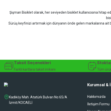
DOĞUŞ GÖKTAY | 17/07/2026
Şişman Bisiklet olarak, her seviyeden bisiklet kullanıcısına hitap eden
Uygun olursa alacağım
bis
Sürüş keyfinizi artırmak için dünyanın önde gelen markalarına ait b
Hüseyin Akıncı | 14/07/2026
bisiklet arayan herkes
Hızlı kargo, güvenli ödeme seçenekleri, satış sonrası 
çok güzel dayanikli
Şişman Bisiklet ile ister şehir içinde konforlu sürüşün keyfini çıkarın,
Yağız ÖNAL | 02/07/2026
bisiklet mağazası, bisiklet satış, 
Çok iyi site ilerde büyür
Taksit Seçenekleri
Stokta
A... A... | 01/07/2026
Farklı kartlara taksit imkanı
Tüm ürün
Ürün oldukça hızlı bir şekilde elime geçti. Ve sorunsuzdu.
Kurumsal & İ
Ali Haydar Sağlam | 27/06/2026
Hakkımızda
Kadıköy Mah. Atatürk Bulvarı No:65/A
sipariş sonrası 2 iş gününde ürünler sorunsuz elime ulaştı ürünler kalite
İzmit/KOCAELİ
İletişim Formu
Gökhan Türkekul | 22/06/2026