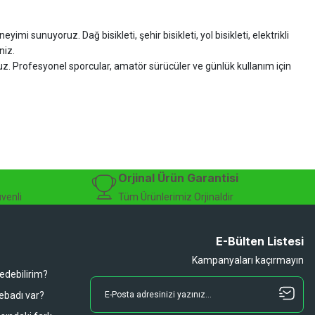
imi sunuyoruz. Dağ bisikleti, şehir bisikleti, yol bisikleti, elektrikli
niz.
ruz. Profesyonel sporcular, amatör sürücüler ve günlük kullanım için
zman desteği sunuyoruz.
isiklet alışverişinizi güvenle gerçekleştirebilirsiniz.
 modelleri, yedek parçalar ve aksesuarlar en avantajlı fiyatlarla sizleri
sesuarları, online bisiklet mağazası
Orjinal Ürün Garantisi
üvenli
Tüm Ürünlerimiz Orjinaldir
E-Bülten Listesi
Kampanyaları kaçırmayın
 edebilirim?
 ebadı var?