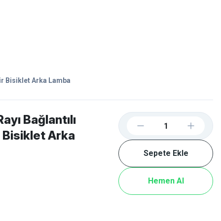
Favorilerim
Giriş Yap
Sepetim
E-
İM
SCOOTER
lir Bisiklet Arka Lamba
yı Bağlantılı
ir Bisiklet Arka
Sepete Ekle
Hemen Al