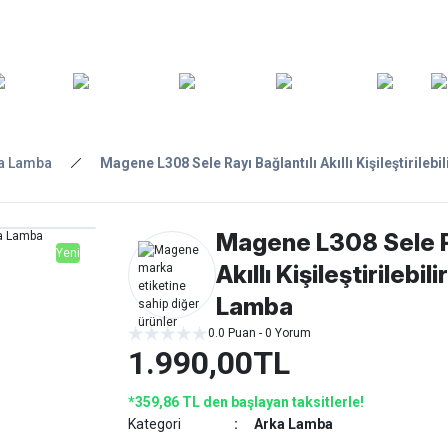
ARA
YEDEK
T
AKSESUARLAR
ASKI/TAŞIMA
TAMİR/BAKIM
GİY
PARÇA
a Lamba
Magene L308 Sele Rayı Bağlantılı Akıllı Kişileştirilebi
Magene L308 Sele Ra
Yeni
Akıllı Kişileştirilebil
Lamba
0.0 Puan - 0 Yorum
1.990,00TL
*359,86 TL den başlayan taksitlerle!
Kategori
Arka Lamba