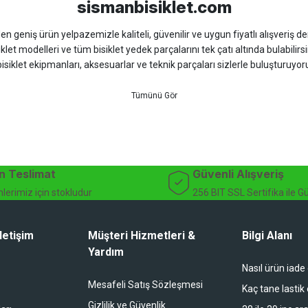
sismanbisiklet.com
 geniş ürün yelpazemizle kaliteli, güvenilir ve uygun fiyatlı alışveriş deney
iklet modelleri ve tüm bisiklet yedek parçalarını tek çatı altında bulabilirsi
isiklet ekipmanları, aksesuarlar ve teknik parçaları sizlerle buluşturuyo
 için doğru ürünü kolayca seçebileceğiniz detaylı ürün açıklamaları ve u
teknik destek ve müşteri memnuniyeti odaklı hizmet anlayışımız sayesinde b
 ister doğada performansınızı zirveye taşıyın. İhtiyacınız olan tüm bisiklet
bekliyor.
dağ bisikleti fiyatları, bisiklet yedek parça, elektrikli bisiklet, bisiklet ak
n Teslimat
Güvenli Alışveriş
lerimiz için stokludur
256 BIT SSL Sertifika ile G
letişim
Müşteri Hizmetleri &
Bilgi Alanı
Yardım
Nasıl ürün iade
li duruyor koltuk zaten full konfor
Mesafeli Satış Sözleşmesi
Kaç tane lastik
Gizlilik ve Güvenlik