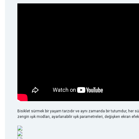
Bisiklet sürmek bir yaşam tarzıdır ve aynı zamanda bir tutumdur, her s
zengin ışık modları, ayarlanabilir ışık parametreleri, değişken ekran efekt