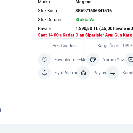
Marka
Magene
Stok Kodu
SB6971606841516
Stok Durumu
Stokta Var
Havale
1.890,50 TL (%5,00 havale ind
Saat 14:00'a Kadar Olan Siparişler Aynı Gün Kar
Hızlı Gönderi
Kargo Ücreti: 149 ₺
Yorum Yaz
Fiyat Alarmı
Paylaş
Karşıl
i