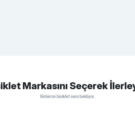
apasağlam lastik yanak kısmından
Bu ürüne ilk yorumu siz yapın!
iklet Markasını Seçerek İlerle
Binlerce bisiklet seni bekliyor.
Yorum Yaz
sso
Ümit
Bisan
WRC