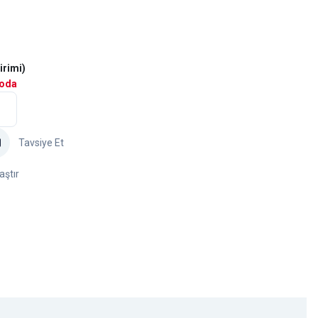
irimi)
goda
Tavsiye Et
aştır