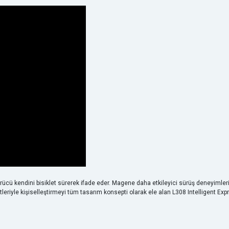
ürücü kendini bisiklet sürerek ifade eder. Magene daha etkileyici sürüş deneyiml
leriyle kişiselleştirmeyi tüm tasarım konsepti olarak ele alan L308 Intelligent Expres