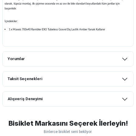
olarak, tüpsüz montaj, ilk şişirme sırasında ve az sıvı ile bile standart boyutlardaki tüm jantlar için
başarılıdır.
İçindekiler:
1 x Maxxis 700x40 Rambler EXO Tubeless Gravel Dış Lastik Amber Yanak Katlanır
Yorumlar
Taksit Seçenekleri
Bu ürüne ilk yorumu siz yapın!
Alışveriş Deneyimi
Yorum Yaz
mtb urban downhill için almanızı tavsiye
etmem aldıktan 1 ay sonra sapasağlam
lastik yanak kısmından 3cm yarıldı ama
Bisiklet Markasını Seçerek İlerleyin!
normal sürüşe uygun
Binlerce bisiklet seni bekliyor.
Erim GÜLAĞIZ | 28/07/2026