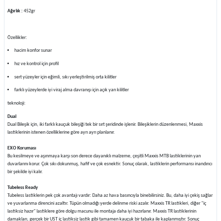
Ağırlık :
452gr
Özellikler:
hacim konfor sunar
hız ve kontrol için profil
sert yüzeyler için eğimli, sıkı yerleştirilmiş orta kilitler
farklı yüzeylerde iyi viraj alma davranışı için açık yan kilitler
teknoloji:
Dual
Dual Bileşik için, iki farklı kauçuk bileşiği tek bir sırt şeridinde işlenir. Bileşiklerin düzenlenmesi, Maxxis
lastiklerinin istenen özelliklerine göre ayrı ayrı planlanır.
EXO Koruması
Bu kesilmeye ve aşınmaya karşı son derece dayanıklı malzeme, çeşitli Maxxis MTB lastiklerinin yan
duvarlarını korur. Çok sıkı dokunmuş, hafif ve çok esnektir. Sonuç olarak, lastiklerin performansı inandırıcı
bir şekilde iyi kalır.
Tubeless Ready
Tubeless lastiklerin pek çok avantajı vardır: Daha az hava basıncıyla binebilirsiniz. Bu, daha iyi çekiş sağlar
ve yuvarlanma direncini azaltır. Tüpün olmadığı yerde delinme riski azalır. Maxxis TR lastikleri, diğer "iç
lastiksiz hazır" lastiklere göre dolgu macunu ile montaja daha iyi hazırlanır. Maxxis TR lastiklerinin
damakları, gerçek bir UST iç lastiksiz lastik gibi tamamen kauçuk bir tabaka ile kaplanmıştır. Sonuç