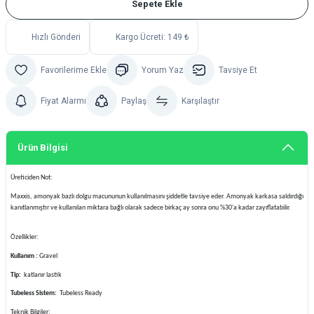
Sepete Ekle
Hızlı Gönderi
Kargo Ücreti: 149 ₺
Yorum Yaz
Tavsiye Et
Fiyat Alarmı
Paylaş
Karşılaştır
Ürün Bilgisi
Üreticiden Not:
Maxxis, amonyak bazlı dolgu macununun kullanılmasını şiddetle tavsiye eder. Amonyak karkasa saldırdığı
kanıtlanmıştır ve kullanılan miktara bağlı olarak sadece birkaç ay sonra onu %30'a kadar zayıflatabilir.
Özellikler:
Kullanım :
Gravel
Tip:
katlanır lastik
Tubeless Sistem:
Tubeless Ready
Teknik Bilgiler: