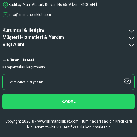
Ve sorunsuzdu.
Kadıköy Mah. Atatürk Bulvarı No:65/A İzmit/KOCAELİ
Ali Haydar Sağlam | 27/06/2026
info@sismanbisiklet.com
sipariş sonrası 2 iş gününde ürünler
Kurumsal & İletişim
sorunsuz elime ulaştı ürünler kaliteli
duruyor koltuk zaten full konfor
Müşteri Hizmetleri & Yardım
Bilgi Alanı
Gökhan Türkekul | 22/06/2026
Her şey kusursuzdu çok memnun kaldım
E-Bülten Listesi
ihtiyaç durumunda tekrardan buradan
Kampanyaları kaçırmayın
alışveriş yapacağım
H... A... | 21/06/2026
Hızlı kargo ve teslimattan ötürü memnun
kaldım. İhtiyacımı karşılayan bir bir
KAYDOL
alışveriş oldu. Teşekkürler.
Fatih Gürcan | 15/06/2026
Copyright 2026 © - www.sismanbisiklet.com - Tüm hakları saklıdır. Kredi kartı
bilgileriniz 256bit SSL sertifikası ile korunmaktadır.
Deneyimini Paylaş
Diğer yorumları göster