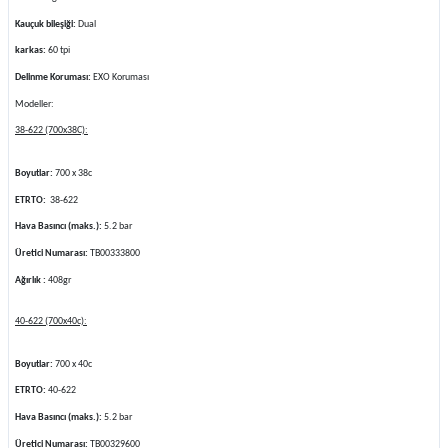
Kauçuk bileşiği:
Dual
karkas:
60 tpi
Delinme Koruması:
EXO Koruması
Modeller:
38-622 (700x38C):
Boyutlar:
700 x 38c
ETRTO:
38-622
Hava Basıncı (maks.):
5.2 bar
Üretici Numarası:
TB00333800
Ağırlık :
408gr
40-622 (700x40c):
Boyutlar:
700 x 40c
ETRTO:
40-622
Hava Basıncı (maks.):
5.2 bar
Üretici Numarası:
TB00329600