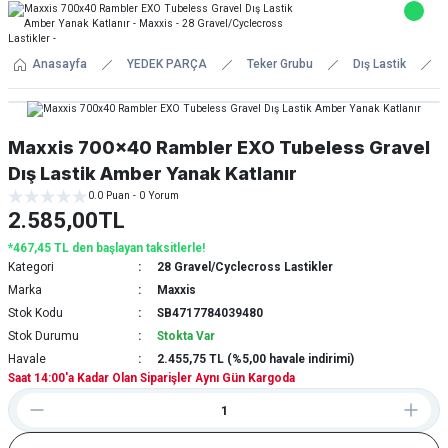
Anasayfa
YEDEK PARÇA
Teker Grubu
Dış Lastik
Maxxis 700x40 Rambler EXO Tubeless Gravel
Dış Lastik Amber Yanak Katlanır
0.0 Puan - 0 Yorum
2.585,00TL
*467,45 TL den başlayan taksitlerle!
Kategori
28 Gravel/Cyclecross Lastikler
Marka
Maxxis
Stok Kodu
SB4717784039480
Stok Durumu
Stokta Var
Havale
2.455,75 TL (%5,00 havale indirimi)
Saat 14:00'a Kadar Olan Siparişler Aynı Gün Kargoda