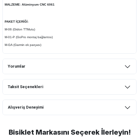
MALZEME: Alüminyum CNC 6061
PAKET İÇERİĞİ:
M-06 (Gidon TTMutu)
M-01-P (GoPro montaj bağlantısı)
M-GA (Garmin ek parçası)
Yorumlar
Taksit Seçenekleri
Bu ürüne ilk yorumu siz yapın!
Alışveriş Deneyimi
Yorum Yaz
mtb urban downhill için almanızı tavsiye
etmem aldıktan 1 ay sonra sapasağlam
lastik yanak kısmından 3cm yarıldı ama
Bisiklet Markasını Seçerek İlerleyin!
normal sürüşe uygun