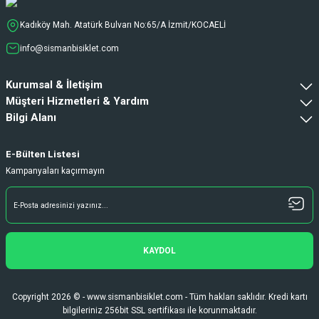
Ürün oldukça hızlı bir şekilde elime geçti.
Ve sorunsuzdu.
Kadıköy Mah. Atatürk Bulvarı No:65/A İzmit/KOCAELİ
Ali Haydar Sağlam | 27/06/2026
info@sismanbisiklet.com
sipariş sonrası 2 iş gününde ürünler
Kurumsal & İletişim
sorunsuz elime ulaştı ürünler kaliteli
duruyor koltuk zaten full konfor
Müşteri Hizmetleri & Yardım
Bilgi Alanı
Gökhan Türkekul | 22/06/2026
Her şey kusursuzdu çok memnun kaldım
E-Bülten Listesi
ihtiyaç durumunda tekrardan buradan
Kampanyaları kaçırmayın
alışveriş yapacağım
H... A... | 21/06/2026
Hızlı kargo ve teslimattan ötürü memnun
kaldım. İhtiyacımı karşılayan bir bir
KAYDOL
alışveriş oldu. Teşekkürler.
Fatih Gürcan | 15/06/2026
Copyright 2026 © - www.sismanbisiklet.com - Tüm hakları saklıdır. Kredi kartı
bilgileriniz 256bit SSL sertifikası ile korunmaktadır.
Deneyimini Paylaş
Diğer yorumları göster