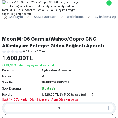
Anasayfa
AKSESUARLAR
Aydınlatma
Aydınlatma Apar
Moon M-06 Garmin/Wahoo/Gopro CNC
Alüminyum Entegre Gidon Bağlantı Aparatı
0.0 Puan - 0 Yorum
1.600,00TL
*289,33 TL den başlayan taksitlerle!
Kategori
Aydınlatma Aparatları
Marka
Moon
Stok Kodu
SB4897029985731
Stok Durumu
Stokta Var
Havale
1.520,00 TL (%5,00 havale indirimi)
Saat 14:00'a Kadar Olan Siparişler Aynı Gün Kargoda