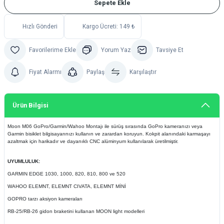
Sepete Ekle
Hızlı Gönderi
Kargo Ücreti: 149 ₺
Yorum Yaz
Tavsiye Et
Fiyat Alarmı
Paylaş
Karşılaştır
Ürün Bilgisi
Moon M06 GoPro/Garmin/Wahoo Montajı ile sürüş sırasında GoPro kameranızı veya
Garmin bisiklet bilgisayarınızı kullanın ve zarardan koruyun. Kokpit alanındaki karmaşayı
azaltmak için harikadır ve dayanıklı CNC alüminyum kullanılarak üretilmiştir.
UYUMLULUK:
GARMIN EDGE 1030, 1000, 820, 810, 800 ve 520
WAHOO ELEMNT, ELEMNT CIVATA, ELEMNT MİNİ
GOPRO tarzı aksiyon kameraları
RB-25/RB-26 gidon braketini kullanan MOON light modelleri