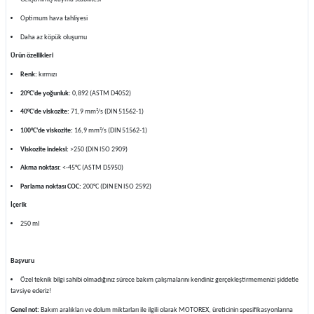
Optimum hava tahliyesi
Daha az köpük oluşumu
Ürün özellikleri
Renk:
kırmızı
20°C'de yoğunluk:
0,892 (ASTM D4052)
40°C'de viskozite:
71,9 mm²/s (DIN 51562-1)
100°C'de viskozite:
16,9 mm²/s (DIN 51562-1)
Viskozite indeksi:
>250 (DIN ISO 2909)
Akma noktası:
<-45°C (ASTM D5950)
Parlama noktası COC:
200°C (DIN EN ISO 2592)
İçerik
250 ml
Başvuru
Özel teknik bilgi sahibi olmadığınız sürece bakım çalışmalarını kendiniz gerçekleştirmemenizi şiddetle
tavsiye ederiz!
Genel not:
Bakım aralıkları ve dolum miktarları ile ilgili olarak MOTOREX, üreticinin spesifikasyonlarına