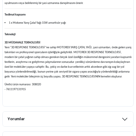
uyulmasını veya belirlenmiş bir şasi uzmanına danışılmasını önerir.
Teslimat kapsamı
1 x Motorex Yarış Çatal Yağı 15W amortisör yağı
Teknoloji
3D MÜDAHALE TEKNOLOJİSİ
Yeni "3D RESPONSE TEKNOLOJİSİ"ne sahip MOTOREX YARIŞ ÇATAL YAĞI, şasi uzmanları, önde gelen yarış
takımları ve profesyonel sporcuların işbirliğiyle geliştirildi. MOTOREX 3D RESPONSE TEKNOLOJİSİ,
modern bir çatal yağının sahip olması gereken birçok özel özelliğin mükemmel dengesini yaratan kapsamlı
testlerin, araştırma ve geliştirme çalışmalarının sonucudur. yenilikçi sönümleme davranışını kolaylaştıran
özel bir moleküler yapıya sahiptir. Bu, çekiş ve darbe kuvvetlerinin artık akordeon gibi zig-zag bir yol
boyunca yönlendirilmediği, bunun yerine çok seviyeli bir ızgara yapısı aracılığıyla yönlendirildiği anlamına
gelir. Yeni moleküler bileşimin üç boyutlu yapısı, 3D RESPONSE TEKNOLOJİSİNİN temelini oluşturur.
Üretici ürün numarası: 308020
- 7611197131915
Yorumlar