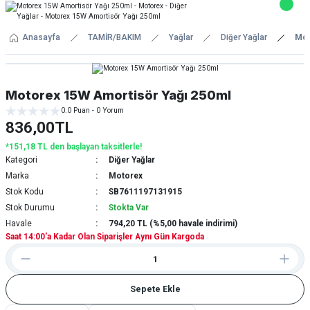
Anasayfa
TAMİR/BAKIM
Yağlar
Diğer Yağlar
Mot
Motorex 15W Amortisör Yağı 250ml
0.0 Puan - 0 Yorum
836,00TL
*151,18 TL den başlayan taksitlerle!
Kategori
Diğer Yağlar
Marka
Motorex
Stok Kodu
SB7611197131915
Stok Durumu
Stokta Var
Havale
794,20 TL (%5,00 havale indirimi)
Saat 14:00'a Kadar Olan Siparişler Aynı Gün Kargoda
Sepete Ekle