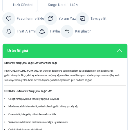
Hızlı Gönderi
Kargo Ücreti: 149 ₺
Yorum Yaz
Tavsiye Et
Fiyat Alarmı
Paylaş
Karşılaştır
Ürün Bilgisi
Motorex Yarış Çatal Yağı 15W Amortisör Yağı
MOTOREX RACING FORK OIL, en yüksek taleplere sahip modern çatal sistemleri için özel olarak
geliştirilmiştir. Bu, çatal ayarlarının ve doğru yağın mükemmel bir uyum içinde çalışmasını sağlayarak
sürücüye hem yolda hem de yol dışında şasiden optimum geri bildirim sağlar.
Özellikler - Motorex Yarış Çatal Yağı 15W
Geliştirilmiş ayrılma torku (yapışma-kayma)
Modern çatal sistemleri için özel olarak geliştirilmiş çatal yağı
Önemli ölçüde geliştirilmiş termal stabilite
Viskozite indeksinin maksimum aralığa uyarlanması
Geliştirilmiş kayma stabilitesi