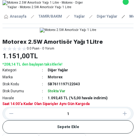
Anasayfa
TAMİR/BAKIM
Yağlar
Diğer Yağlar
Mot
Motorex 2.5W Amortisör Yağı 1 Litre
0.0 Puan - 0 Yorum
1.151,00TL
*208,14 TL den başlayan taksitlerle!
Kategori
Diğer Yağlar
Marka
Motorex
Stok Kodu
SB7611197122043
Stok Durumu
Stokta Var
Havale
1.093,45 TL (%5,00 havale indirimi)
Saat 14:00'a Kadar Olan Siparişler Aynı Gün Kargoda
Sepete Ekle