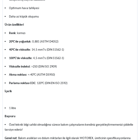
Optimum hava tahliyesi
Daha az köpük oluşumu
Ürün özellikleri
Renk:
kırmızı
20°C'de yoğunluk:
0,881 (ASTM D4052)
40°C'de viskozite:
14,5 mm²/s (DIN 51562-1)
100°C'de viskozite:
4,5 mm²/s (DIN 51562-1)
Viskozite indeksi:
>250 (DIN ISO 2909)
Akma noktası:
<-40°C (ASTM D5950)
Parlama noktası COC:
120°C (DIN EN ISO 2592)
İçerik
1 litre
Başvuru
Özel teknik bilgi sahibi olmadığınız sürece bakım çalışmalarını kendiniz gerçekleştirmemenizi şiddetle
tavsiye ederiz!
Genel not:
Bakım aralıkları ve dolum miktarları ile ilgili olarak MOTOREX, üreticinin spesifikasyonlarına