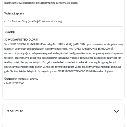
uyulmasını veya belirlenmiş bir şasi uzmanına danışılmasını önerir.
Teslimat kapsamı
1 x Motorex Yarış Çatal Yağı 2,5W amortisör yağı
Teknoloji
3D MÜDAHALE TEKNOLOJİSİ
Yeni "3D RESPONSE TEKNOLOJİSİ"ne sahip MOTOREX YARIŞ ÇATAL YAĞI, şasi uzmanları, önde gelen yarış
takımları ve profesyonel sporcuların işbirliğiyle geliştirildi. MOTOREX 3D RESPONSE TEKNOLOJİSİ,
modern bir çatal yağının sahip olması gereken birçok özel özelliğin mükemmel dengesini yaratan kapsamlı
testlerin, araştırma ve geliştirme çalışmalarının sonucudur. yenilikçi sönümleme davranışını kolaylaştıran
özel bir moleküler yapıya sahiptir. Bu, çekiş ve darbe kuvvetlerinin artık akordeon gibi zig-zag bir yol
boyunca yönlendirilmediği, bunun yerine çok seviyeli bir ızgara yapısı aracılığıyla yönlendirildiği anlamına
gelir. Yeni moleküler bileşimin üç boyutlu yapısı, 3D RESPONSE TEKNOLOJİSİNİN temelini oluşturur.
Üretici ürün numarası: 306402
- 7611197122043
Yorumlar