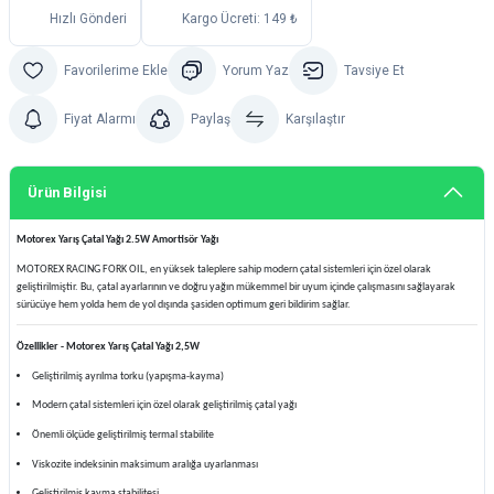
Hızlı Gönderi
Kargo Ücreti: 149 ₺
Yorum Yaz
Tavsiye Et
Fiyat Alarmı
Paylaş
Karşılaştır
Ürün Bilgisi
Motorex Yarış Çatal Yağı 2.5W Amortisör Yağı
MOTOREX RACING FORK OIL, en yüksek taleplere sahip modern çatal sistemleri için özel olarak
geliştirilmiştir. Bu, çatal ayarlarının ve doğru yağın mükemmel bir uyum içinde çalışmasını sağlayarak
sürücüye hem yolda hem de yol dışında şasiden optimum geri bildirim sağlar.
Özellikler - Motorex Yarış Çatal Yağı 2,5W
Geliştirilmiş ayrılma torku (yapışma-kayma)
Modern çatal sistemleri için özel olarak geliştirilmiş çatal yağı
Önemli ölçüde geliştirilmiş termal stabilite
Viskozite indeksinin maksimum aralığa uyarlanması
Geliştirilmiş kayma stabilitesi