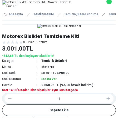
Anasayfa
TAMİR/BAKIM
Temizlik/Kadro Koruma
Temizl
Motorex Bisiklet Temizleme Kiti
0.0 Puan - 0 Yorum
3.001,00TL
*542,68 TL den başlayan taksitlerle!
Kategori
Temizlik Ürünleri
Marka
Motorex
Stok Kodu
SB7611197390190
Stok Durumu
Stokta Var
Havale
2.850,95 TL (%5,00 havale indirimi)
Saat 14:00'a Kadar Olan Siparişler Aynı Gün Kargoda
Sepete Ekle