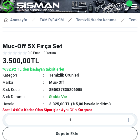
Anasayfa
TAMİR/BAKIM
Temizlik/Kadro Koruma
Temizl
Muc-Off 5X Fırça Set
0.0 Puan - 0 Yorum
3.500,00TL
*632,92 TL den başlayan taksitlerle!
Kategori
Temizlik Ürünleri
Marka
Muc-Off
Stok Kodu
SB5037835206005
Stok Durumu
Stokta Var
Havale
3.325,00 TL (%5,00 havale indirimi)
Saat 14:00'a Kadar Olan Siparişler Aynı Gün Kargoda
Sepete Ekle