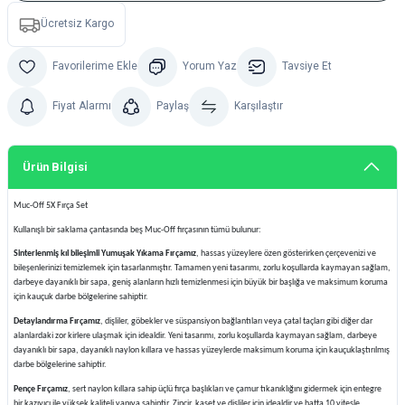
Ücretsiz Kargo
Yorum Yaz
Tavsiye Et
Fiyat Alarmı
Paylaş
Karşılaştır
Ürün Bilgisi
Muc-Off 5X Fırça Set
Kullanışlı bir saklama çantasında beş Muc-Off fırçasının tümü bulunur:
Sinterlenmiş kıl bileşimli Yumuşak Yıkama Fırçamız
, hassas yüzeylere özen gösterirken çerçevenizi ve
bileşenlerinizi temizlemek için tasarlanmıştır. Tamamen yeni tasarımı, zorlu koşullarda kaymayan sağlam,
darbeye dayanıklı bir sapa, geniş alanların hızlı temizlenmesi için büyük bir başlığa ve maksimum koruma
için kauçuk darbe bölgelerine sahiptir.
Detaylandırma Fırçamız
, dişliler, göbekler ve süspansiyon bağlantıları veya çatal taçları gibi diğer dar
alanlardaki zor kirlere ulaşmak için idealdir. Yeni tasarımı, zorlu koşullarda kaymayan sağlam, darbeye
dayanıklı bir sapa, dayanıklı naylon kıllara ve hassas yüzeylerde maksimum koruma için kauçuklaştırılmış
darbe bölgelerine sahiptir.
Pençe Fırçamız
, sert naylon kıllara sahip üçlü fırça başlıkları ve çamur tıkanıklığını gidermek için entegre
bir kazıyıcı ile yüksek kaliteli yapıya sahiptir. Zincir, kaset ve dişliler için idealdir ve hatta 10 vitesle