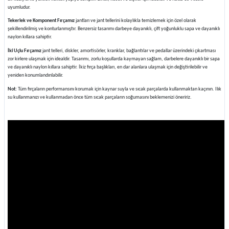
uyumludur.
Tekerlek ve Komponent Fırçamız
jantları ve jant tellerini kolaylıkla temizlemek için özel olarak
şekillendirilmiş ve konturlanmıştır. Benzersiz tasarımı darbeye dayanıklı, çift yoğunluklu sapa ve dayanıklı
naylon kıllara sahiptir.
İki Uçlu Fırçamız
jant telleri, diskler, amortisörler, kranklar, bağlantılar ve pedallar üzerindeki çıkartması
zor kirlere ulaşmak için idealdir. Tasarımı, zorlu koşullarda kaymayan sağlam, darbelere dayanıklı bir sapa
ve dayanıklı naylon kıllara sahiptir. İkiz fırça başlıkları, en dar alanlara ulaşmak için değiştirilebilir ve
yeniden konumlandırılabilir.
Not:
Tüm fırçaların performansını korumak için kaynar suyla ve sıcak parçalarda kullanmaktan kaçının. Ilık
su kullanmanızı ve kullanmadan önce tüm sıcak parçaların soğumasını beklemenizi öneririz.