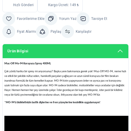
Hızlı Gönderi
Kargo Ücreti: 149 ₺
Yorum Yaz
Tavsiye Et
Fiyat Alarmı
Paylaş
Karşılaştır
Ürün Bilgisi
Muc-Off Mo-94 Koruyucu Sprey 400ML
Çok yönlü harika bir sprey mi arıyorsunuz? Başka yere bakmanıza gerek yok! Muc-Off MO-94, neme hızlı
ve etkili bir şekilde nüfuz eden, hareketli parçaları yağlayan ve uzun süreli koruyucu bir film bırakan
inanılmaz formülü ile tüm temelleri kapsar. MO-94 kirin yapışmasını önler ve ayrıca pas ve korozyonu
uzak tutmak için fazla suyu dışarı atar. MO-94 sadece bisikletler, motosikletler veya arabalar için değildir.
Hayır. Hemen hemen her şey üzerinde çalışır. İster gıcırdayan bir kapı menteşeniz, ister paslı bir kilidiniz
veya bir türlü çeviremediğiniz bir cıvatanız olsun, ihtiyacınız olan tek şey MO-94'tür.
*MO-94'ü bisikletinizin lastik dişlerine ve fren yüzeylerine kesinlikle uygulamayın!