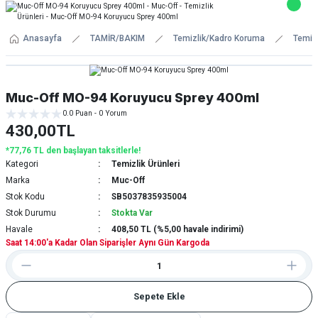
Anasayfa
TAMİR/BAKIM
Temizlik/Kadro Koruma
Temizl
Muc-Off MO-94 Koruyucu Sprey 400ml
0.0 Puan - 0 Yorum
430,00TL
*77,76 TL den başlayan taksitlerle!
Kategori
Temizlik Ürünleri
Marka
Muc-Off
Stok Kodu
SB5037835935004
Stok Durumu
Stokta Var
Havale
408,50 TL (%5,00 havale indirimi)
Saat 14:00'a Kadar Olan Siparişler Aynı Gün Kargoda
Sepete Ekle