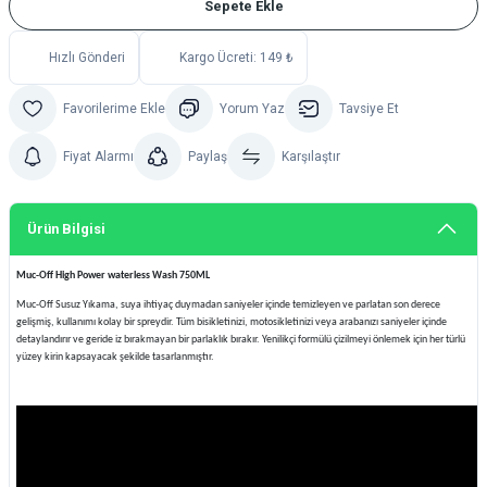
Sepete Ekle
Hızlı Gönderi
Kargo Ücreti: 149 ₺
Yorum Yaz
Tavsiye Et
Fiyat Alarmı
Paylaş
Karşılaştır
Ürün Bilgisi
Muc-Off High Power waterless Wash 750ML
Muc-Off Susuz Yıkama, suya ihtiyaç duymadan saniyeler içinde temizleyen ve parlatan son derece
gelişmiş, kullanımı kolay bir spreydir. Tüm bisikletinizi, motosikletinizi veya arabanızı saniyeler içinde
detaylandırır ve geride iz bırakmayan bir parlaklık bırakır. Yenilikçi formülü çizilmeyi önlemek için her türlü
yüzey kirin kapsayacak şekilde tasarlanmıştır.