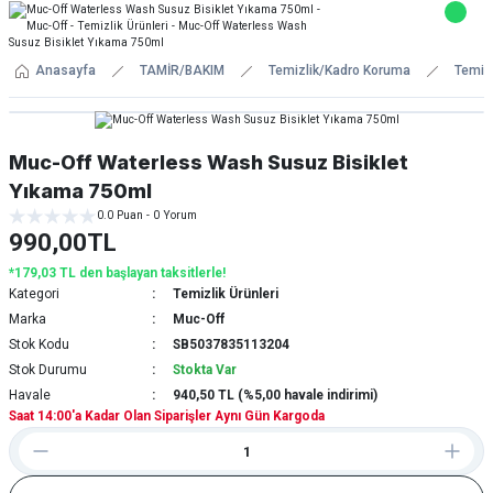
Anasayfa
TAMİR/BAKIM
Temizlik/Kadro Koruma
Temizl
Muc-Off Waterless Wash Susuz Bisiklet
Yıkama 750ml
0.0 Puan - 0 Yorum
990,00TL
*179,03 TL den başlayan taksitlerle!
Kategori
Temizlik Ürünleri
Marka
Muc-Off
Stok Kodu
SB5037835113204
Stok Durumu
Stokta Var
Havale
940,50 TL (%5,00 havale indirimi)
Saat 14:00'a Kadar Olan Siparişler Aynı Gün Kargoda