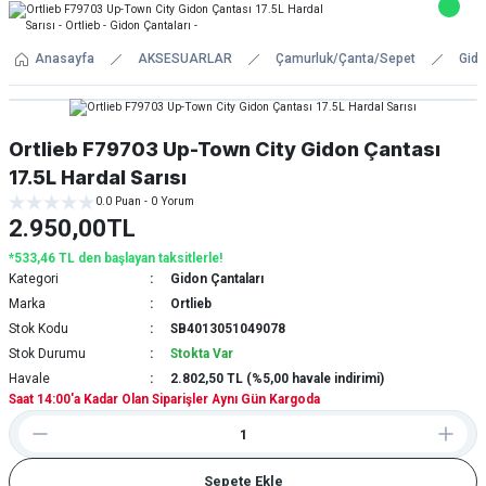
Anasayfa
AKSESUARLAR
Çamurluk/Çanta/Sepet
Gido
Ortlieb F79703 Up-Town City Gidon Çantası
17.5L Hardal Sarısı
0.0 Puan - 0 Yorum
2.950,00TL
*533,46 TL den başlayan taksitlerle!
Kategori
Gidon Çantaları
Marka
Ortlieb
Stok Kodu
SB4013051049078
Stok Durumu
Stokta Var
Havale
2.802,50 TL (%5,00 havale indirimi)
Saat 14:00'a Kadar Olan Siparişler Aynı Gün Kargoda
Sepete Ekle