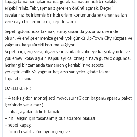
kapağı tamamen çıkarmanıza gerek kalmadan hızlı bir şekilde
erişebilirsiniz.
Tek yapmanız gereken önünü açmak.
Değerli
eşyalarınızı belirlenmiş bir hızlı erişim konumunda saklamanıza izin
veren ayrı bir fermuarlı iç cep de vardır.
Sepeti gidonunuza takmak, sürüş sırasında gözünüz üzerinde
olsun.
Ve endişelenmenize gerek yok çünkü Up-Town City rüzgara ve
yağmura karşı sürekli koruma sağlıyor.
Sepetin iç çerçevesi, alışveriş sırasında devrilmeye karşı dayanıklı ve
yüklemeyi kolaylaştırır.
Kapak ayrıca, örneğin hava güzel olduğunda,
herhangi bir zamanda tamamen çıkarılabilir ve sepete
yerleştirilebilir.
Ve yağmur başlarsa saniyeler içinde tekrar
kapatabilirsiniz.
ÖZELLİKLERİ:
+ 4 farklı gidon montaj seti mevcuttur (Gidon bağlantı aparatı paket
içerisinde yer almaz.)
+ rahat, ayarlanabilir tutamak
+ hızlı erişim için tasarlanmış düz adaptör plakası
+ sepet kapağı
+ formda sabit alüminyum çerçeve