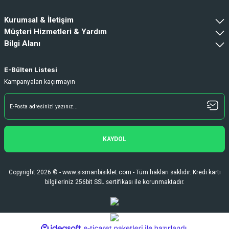
Her şey kusursuzdu çok memnun kaldım
Kurumsal & İletişim
ihtiyaç durumunda tekrardan buradan
alışveriş yapacağım
Müşteri Hizmetleri & Yardım
Bilgi Alanı
H... A... | 21/06/2026
Hızlı kargo ve teslimattan ötürü memnun
E-Bülten Listesi
kaldım. İhtiyacımı karşılayan bir bir
Kampanyaları kaçırmayın
alışveriş oldu. Teşekkürler.
Fatih Gürcan | 15/06/2026
Deneyimini Paylaş
Diğer yorumları göster
KAYDOL
Copyright 2026 © - www.sismanbisiklet.com - Tüm hakları saklıdır. Kredi kartı
bilgileriniz 256bit SSL sertifikası ile korunmaktadır.
ideasoft
ile
e-