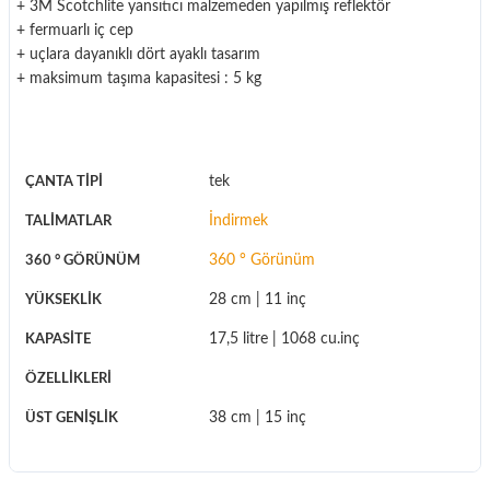
+ 3M Scotchlite yansıtıcı malzemeden yapılmış reflektör
+ fermuarlı iç cep
+ uçlara dayanıklı dört ayaklı tasarım
+ maksimum taşıma kapasitesi : 5 kg
tek
ÇANTA TİPİ
İndirmek
TALİMATLAR
360 ° Görünüm
360 ° GÖRÜNÜM
28 cm |
11 inç
YÜKSEKLİK
17,5 litre |
1068 cu.inç
KAPASITE
mig, nopvc, ip64
ÖZELLİKLERİ
38 cm |
15 inç
ÜST GENİŞLİK