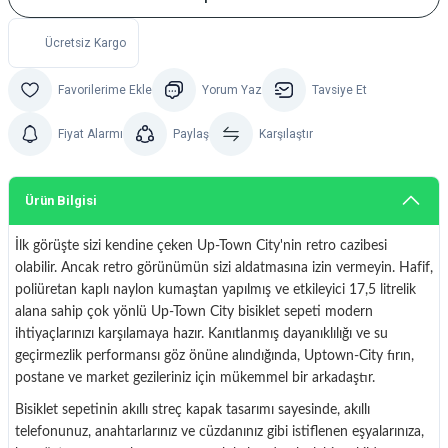
Ücretsiz Kargo
Yorum Yaz
Tavsiye Et
Fiyat Alarmı
Paylaş
Karşılaştır
Ürün Bilgisi
İlk görüşte sizi kendine çeken Up-Town City'nin retro cazibesi
olabilir.
Ancak retro görünümün sizi aldatmasına izin vermeyin.
Hafif,
poliüretan kaplı naylon kumaştan yapılmış ve etkileyici 17,5 litrelik
alana sahip çok yönlü Up-Town City bisiklet sepeti modern
ihtiyaçlarınızı karşılamaya hazır.
Kanıtlanmış dayanıklılığı ve su
geçirmezlik performansı göz önüne alındığında, Uptown-City fırın,
postane ve market gezileriniz için mükemmel bir arkadaştır.
Bisiklet sepetinin akıllı streç kapak tasarımı sayesinde, akıllı
telefonunuz, anahtarlarınız ve cüzdanınız gibi istiflenen eşyalarınıza,