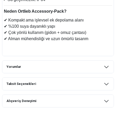
Neden Ortlieb Accessory-Pack?
✔
Kompakt ama işlevsel ek depolama alanı
✔
%100 suya dayanıklı yapı
✔
Çok yönlü kullanım (gidon + omuz çantası)
✔
Alman mühendisliği ve uzun ömürlü tasarım
Yorumlar
Taksit Seçenekleri
Bu ürüne ilk yorumu siz yapın!
Alışveriş Deneyimi
Yorum Yaz
mtb urban downhill için almanızı tavsiye
etmem aldıktan 1 ay sonra sapasağlam