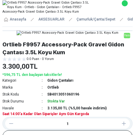
Anasayfa
AKSESUARLAR
Çamurluk/Çanta/Sepet
Gido
Yeni
Ortlieb F9957 Accessory-Pack Gravel Gidon
Çantası 3.5L Koyu Kum
0.0 Puan - 0 Yorum
3.300,00TL
*596,75 TL den başlayan taksitlerle!
Kategori
Gidon Çantaları
Marka
Ortlieb
Stok Kodu
SB4013051060196
Stok Durumu
Stokta Var
Havale
3.135,00 TL (%5,00 havale indirimi)
Saat 14:00'a Kadar Olan Siparişler Aynı Gün Kargoda