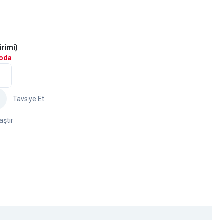
irimi)
goda
Tavsiye Et
aştır