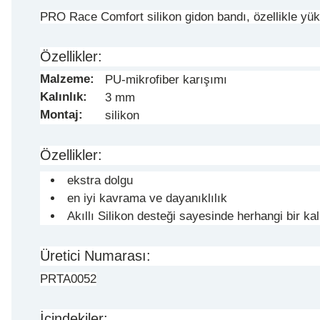
PRO Race Comfort silikon gidon bandı, özellikle yük
Özellikler:
Malzeme:
PU-mikrofiber karışımı
Kalınlık:
3 mm
Montaj:
silikon
Özellikler:
ekstra dolgu
en iyi kavrama ve dayanıklılık
Akıllı Silikon desteği sayesinde herhangi bir ka
Üretici Numarası:
PRTA0052
İçindekiler: