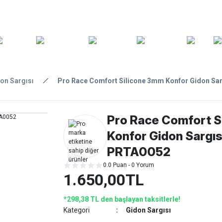
ARA
YEDEK
T
AKSESUARLAR
ASKI/TAŞIMA
TAMİR/BAKIM
GİY
PARÇA
on Sargısı
Pro Race Comfort Silicone 3mm Konfor Gidon Sar
Pro Race Comfort S
Konfor Gidon Sargıs
PRTA0052
0.0 Puan - 0 Yorum
1.650,00TL
*298,38 TL den başlayan taksitlerle!
Kategori
Gidon Sargısı