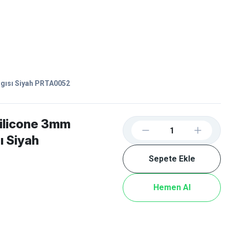
Favorilerim
Giriş Yap
Sepetim
E-
İM
SCOOTER
gısı Siyah PRTA0052
ilicone 3mm
ı Siyah
Sepete Ekle
Hemen Al