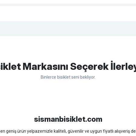
apasağlam lastik yanak kısmından
Bu ürüne ilk yorumu siz yapın!
iklet Markasını Seçerek İlerle
Binlerce bisiklet seni bekliyor.
Yorum Yaz
sso
Ümit
Bisan
WRC
sismanbisiklet.com
 geniş ürün yelpazemizle kaliteli, güvenilir ve uygun fiyatlı alışveriş deney