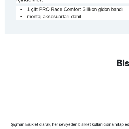
1 çift PRO Race Comfort Silikon gidon bandı
montaj aksesuarları dahil
mtb urban downhill için almanızı tavsiye etmem aldıktan 1 ay sonra s
3cm yarıldı ama normal sürüşe uygun
Bis
Erim GÜLAĞIZ | 28/07/2026
Hızlı ve güzel paketleme.
Bahriye Akay Tan | 21/07/2026
Scott
Carraro
Bianchi
Kron
Lapierre
Mo
Siparişim problemsiz geldi teşekkürler.
DOĞUŞ GÖKTAY | 17/07/2026
Şişman Bisiklet olarak, her seviyeden bisiklet kullanıcısına hitap eden
Uygun olursa alacağım