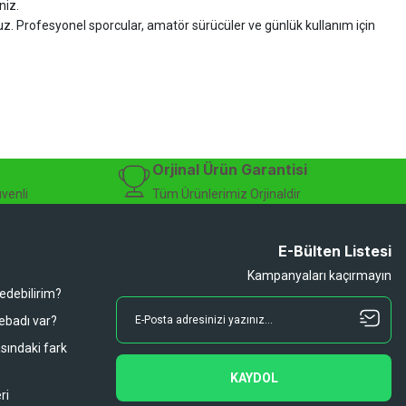
niz.
ruz. Profesyonel sporcular, amatör sürücüler ve günlük kullanım için
zman desteği sunuyoruz.
isiklet alışverişinizi güvenle gerçekleştirebilirsiniz.
 modelleri, yedek parçalar ve aksesuarlar en avantajlı fiyatlarla sizleri
sesuarları, online bisiklet mağazası
Orjinal Ürün Garantisi
üvenli
Tüm Ürünlerimiz Orjinaldir
E-Bülten Listesi
Kampanyaları kaçırmayın
 edebilirim?
 ebadı var?
asındaki fark
KAYDOL
ri