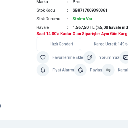
Marka
Pro
Stok Kodu
SB8717009390361
Stok Durumu
Stokta Var
Havale
1.567,50 TL (%5,00 havale ind
Saat 14:00'a Kadar Olan Siparişler Aynı Gün Kar
Hızlı Gönderi
Kargo Ücreti: 149 ₺
Yorum Yaz
Fiyat Alarmı
Paylaş
Karşıl
i