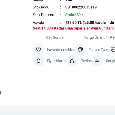
Stok Kodu
SB1000220035119
Stok Durumu
Stokta Var
Havale
427,50 TL (%5,00 havale indir
Saat 14:00'a Kadar Olan Siparişler Aynı Gün Kar
Hızlı Gönderi
Kargo Ücreti: 149 ₺
Yorum Yaz
Fiyat Alarmı
Paylaş
Karşıl
i