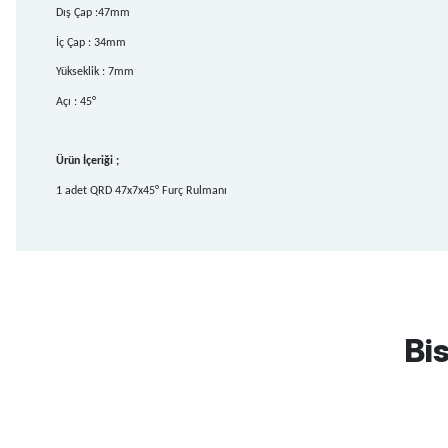
Dış Çap :47mm
İç Çap : 34mm
Yükseklik : 7mm
Açı : 45°
Ürün İçeriği ;
1 adet QRD 47x7x45° Furç Rulmanı
mtb urban downhill için almanızı tavsiye etmem aldıktan 1 ay sonra s
3cm yarıldı ama normal sürüşe uygun
Bis
Erim GÜLAĞIZ | 28/07/2026
Hızlı ve güzel paketleme.
Bahriye Akay Tan | 21/07/2026