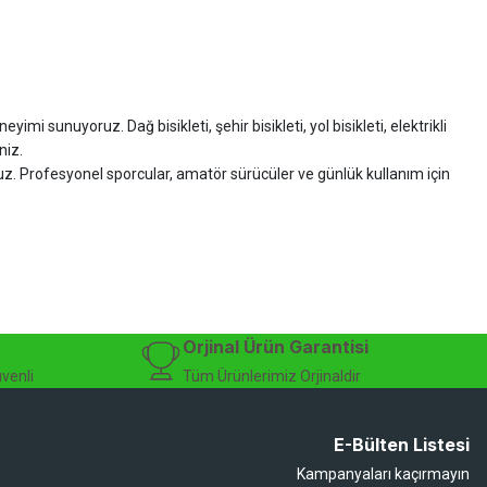
imi sunuyoruz. Dağ bisikleti, şehir bisikleti, yol bisikleti, elektrikli
niz.
ruz. Profesyonel sporcular, amatör sürücüler ve günlük kullanım için
zman desteği sunuyoruz.
isiklet alışverişinizi güvenle gerçekleştirebilirsiniz.
 modelleri, yedek parçalar ve aksesuarlar en avantajlı fiyatlarla sizleri
sesuarları, online bisiklet mağazası
Orjinal Ürün Garantisi
üvenli
Tüm Ürünlerimiz Orjinaldir
E-Bülten Listesi
Kampanyaları kaçırmayın