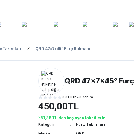
ARA
YEDEK
T
AKSESUARLAR
ASKI/TAŞIMA
TAMİR/BAKIM
GİY
PARÇA
ç Takımları
QRD 47x7x45° Furç Rulmanı
QRD 47x7x45° Furç
0.0 Puan - 0 Yorum
450,00TL
*81,38 TL den başlayan taksitlerle!
Kategori
Furç Takımları
Marka
QRD