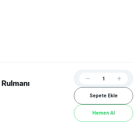
Favorilerim
Giriş Yap
Sepetim
E-
İM
SCOOTER
 Rulmanı
Sepete Ekle
Hemen Al