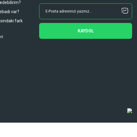
 edebilirim?
 ebadı var?
asındaki fark
KAYDOL
ri
Diğer yorumları göster