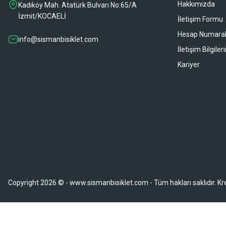
Hakkımızda
Kadıköy Mah. Atatürk Bulvarı No:65/A
sipariş sonrası 2 iş gününde ürünler sorunsuz elime ulaştı ürünler kalite
İzmit/KOCAELİ
İletişim Formu
Gökhan Türkekul | 22/06/2026
Hesap Numaral
info@sismanbisiklet.com
İletişim Bilgiler
Her şey kusursuzdu çok memnun kaldım ihtiyaç durumunda tekrardan 
Kariyer
H... A... | 21/06/2026
Hızlı kargo ve teslimattan ötürü memnun kaldım. İhtiyacımı karşılayan bir
Fatih Gürcan | 15/06/2026
Deneyimini Paylaş
Copyright 2026 © - www.sismanbisiklet.com - Tüm hakları saklıdır. Kredi