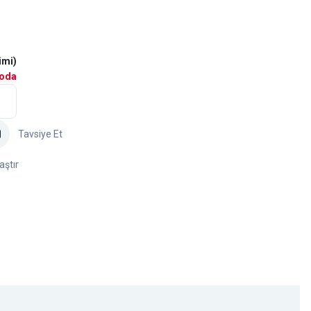
imi)
goda
Tavsiye Et
aştır