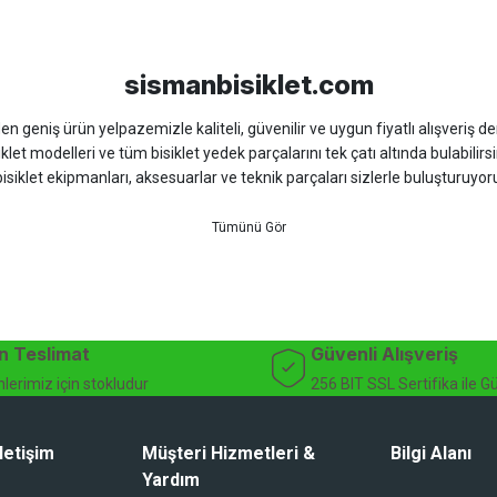
sso
Ümit
Bisan
WRC
sismanbisiklet.com
 geniş ürün yelpazemizle kaliteli, güvenilir ve uygun fiyatlı alışveriş deney
iklet modelleri ve tüm bisiklet yedek parçalarını tek çatı altında bulabilirsi
isiklet ekipmanları, aksesuarlar ve teknik parçaları sizlerle buluşturuyo
 için doğru ürünü kolayca seçebileceğiniz detaylı ürün açıklamaları ve u
teknik destek ve müşteri memnuniyeti odaklı hizmet anlayışımız sayesinde b
 ister doğada performansınızı zirveye taşıyın. İhtiyacınız olan tüm bisiklet
bekliyor.
dağ bisikleti fiyatları, bisiklet yedek parça, elektrikli bisiklet, bisiklet ak
n Teslimat
Güvenli Alışveriş
lerimiz için stokludur
256 BIT SSL Sertifika ile G
letişim
Müşteri Hizmetleri &
Bilgi Alanı
Yardım