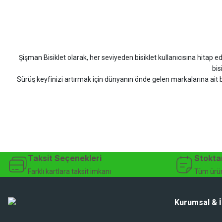
Scott
Carraro
Bianchi
Kron
Lapierre
Mo
Siparişim problemsiz geldi teşekkürler.
DOĞUŞ GÖKTAY | 17/07/2026
Şişman Bisiklet olarak, her seviyeden bisiklet kullanıcısına hitap eden
Uygun olursa alacağım
bis
Sürüş keyfinizi artırmak için dünyanın önde gelen markalarına ait b
Hüseyin Akıncı | 14/07/2026
bisiklet arayan herkes
Hızlı kargo, güvenli ödeme seçenekleri, satış sonrası 
çok güzel dayanikli
Şişman Bisiklet ile ister şehir içinde konforlu sürüşün keyfini çıkarın,
Yağız ÖNAL | 02/07/2026
bisiklet mağazası, bisiklet satış, 
Çok iyi site ilerde büyür
Taksit Seçenekleri
Stokta
A... A... | 01/07/2026
Farklı kartlara taksit imkanı
Tüm ürün
Ürün oldukça hızlı bir şekilde elime geçti. Ve sorunsuzdu.
Kurumsal & İ
Ali Haydar Sağlam | 27/06/2026