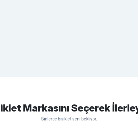
apasağlam lastik yanak kısmından
Bu ürüne ilk yorumu siz yapın!
iklet Markasını Seçerek İlerle
Binlerce bisiklet seni bekliyor.
Yorum Yaz