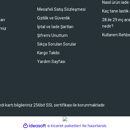
Nasıl ürün iade
li duruyor koltuk zaten full konfor
Mesafeli Satış Sözleşmesi
Kaç tane lastik
Gizlilik ve Güvenlik
arı
28 ile 29 inç ar
nedir?
İptal ve İade Şartları
imiz
buradan alışveriş yapacağım
Kullanım Rehbe
Şifremi Unuttum
Sıkça Sorulan Sorular
Kargo Takibi
 bir alışveriş oldu. Teşekkürler.
Yardım Sayfası
 kartı bilgileriniz 256bit SSL sertifikası ile korunmaktadır.
ile
ideasoft
e-