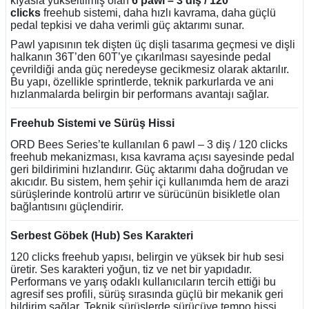
kıyasla yükseltilmiş olan
6 pawl – 3 diş / 120
clicks
freehub sistemi, daha hızlı kavrama, daha güçlü
pedal tepkisi ve daha verimli güç aktarımı sunar.
Pawl yapısının tek dişten üç dişli tasarıma geçmesi ve dişli
halkanın 36T’den 60T’ye çıkarılması sayesinde pedal
çevrildiği anda güç neredeyse gecikmesiz olarak aktarılır.
Bu yapı, özellikle sprintlerde, teknik parkurlarda ve ani
hızlanmalarda belirgin bir performans avantajı sağlar.
Freehub Sistemi ve Sürüş Hissi
ORD Bees Series’te kullanılan 6 pawl – 3 diş / 120 clicks
freehub mekanizması, kısa kavrama açısı sayesinde pedal
geri bildirimini hızlandırır. Güç aktarımı daha doğrudan ve
akıcıdır. Bu sistem, hem şehir içi kullanımda hem de arazi
sürüşlerinde kontrolü artırır ve sürücünün bisikletle olan
bağlantısını güçlendirir.
Serbest Göbek (Hub) Ses Karakteri
120 clicks freehub yapısı, belirgin ve yüksek bir hub sesi
üretir. Ses karakteri yoğun, tiz ve net bir yapıdadır.
Performans ve yarış odaklı kullanıcıların tercih ettiği bu
agresif ses profili, sürüş sırasında güçlü bir mekanik geri
bildirim sağlar. Teknik sürüşlerde sürücüye tempo hissi