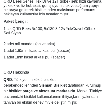
ORD Bees Series Hex Drive 12T göbek seti; hızlı kavrama,
yüksek ve tiz hub sesi, geniş uyumluluk ve sağlam yapıyı
bir araya getirerek bisikletinden maksimum performans
bekleyen kullanıcılar için tasarlanmıştır.
Paket İçeriği ;
1 set QRD Bees 5x100, 5x130 8-12s Yol/Gravel Göbek
Seti Siyah
2 adet mil mandalı (ön ve arka)
1 adet 1.85mm kaset arkası pul (spacer)
1 adet 1mm kaset arkası pul (spacer)
QRD Hakkında
QRD
, Türkiye’nin köklü bisiklet
perakendecilerinden
Şişman Bisiklet
tarafından kurulmuş
bir
bisiklet parça ve aksesuar markasıdır
. Marka, Türkiye
pazarındaki bisiklet kullanıcılarının ihtiyaçlarını yakından
tanıyan bir ekibin deneyimiyle geliştirilmiştir.