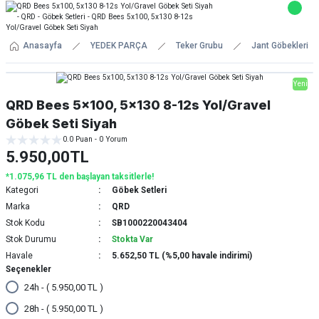
Anasayfa
YEDEK PARÇA
Teker Grubu
Jant Göbekleri
Yeni
QRD Bees 5x100, 5x130 8-12s Yol/Gravel
Göbek Seti Siyah
0.0 Puan - 0 Yorum
5.950,00TL
*1.075,96 TL den başlayan taksitlerle!
Kategori
Göbek Setleri
Marka
QRD
Stok Kodu
SB1000220043404
Stok Durumu
Stokta Var
Havale
5.652,50 TL (%5,00 havale indirimi)
Seçenekler
24h - ( 5.950,00 TL )
28h - ( 5.950,00 TL )