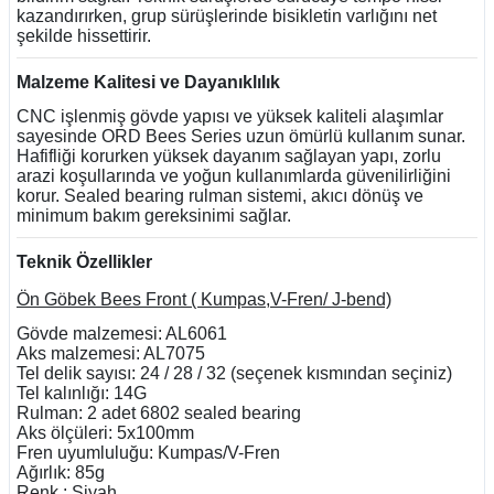
kazandırırken, grup sürüşlerinde bisikletin varlığını net
şekilde hissettirir.
Malzeme Kalitesi ve Dayanıklılık
CNC işlenmiş gövde yapısı ve yüksek kaliteli alaşımlar
sayesinde ORD Bees Series uzun ömürlü kullanım sunar.
Hafifliği korurken yüksek dayanım sağlayan yapı, zorlu
arazi koşullarında ve yoğun kullanımlarda güvenilirliğini
korur. Sealed bearing rulman sistemi, akıcı dönüş ve
minimum bakım gereksinimi sağlar.
Teknik Özellikler
Ön Göbek Bees Front ( Kumpas,V-Fren/ J-bend)
Gövde malzemesi: AL6061
Aks malzemesi: AL7075
Tel delik sayısı: 24 / 28 / 32 (seçenek kısmından seçiniz)
Tel kalınlığı: 14G
Rulman: 2 adet 6802 sealed bearing
Aks ölçüleri: 5x100mm
Fren uyumluluğu: Kumpas/V-Fren
Ağırlık: 85g
Renk : Siyah