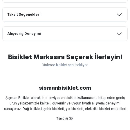
Taksit Seçenekleri
Bu ürüne ilk yorumu siz yapın!
Alışveriş Deneyimi
Yorum Yaz
mtb urban downhill için almanızı tavsiye
etmem aldıktan 1 ay sonra sapasağlam
lastik yanak kısmından 3cm yarıldı ama
Bisiklet Markasını Seçerek İlerleyin!
normal sürüşe uygun
Binlerce bisiklet seni bekliyor.
Erim GÜLAĞIZ | 28/07/2026
Scott
Carraro
Bianchi
Kron
Lapierre
Mosso
Ümit
Hızlı ve güzel paketleme.
Bisan
WRC
sismanbisiklet.com
Bahriye Akay Tan | 21/07/2026
Şişman Bisiklet olarak, her seviyeden bisiklet kullanıcısına hitap eden geniş
ürün yelpazemizle kaliteli, güvenilir ve uygun fiyatlı alışveriş deneyimi
Siparişim problemsiz geldi teşekkürler.
sunuyoruz. Dağ bisikleti, şehir bisikleti, yol bisikleti, elektrikli bisiklet modelleri
DOĞUŞ GÖKTAY | 17/07/2026
ve tüm bisiklet yedek parçalarını tek çatı altında bulabilirsiniz.
Sürüş keyfinizi artırmak için dünyanın önde gelen markalarına ait bisiklet
ekipmanları, aksesuarlar ve teknik parçaları sizlerle buluşturuyoruz.
Uygun olursa alacağım