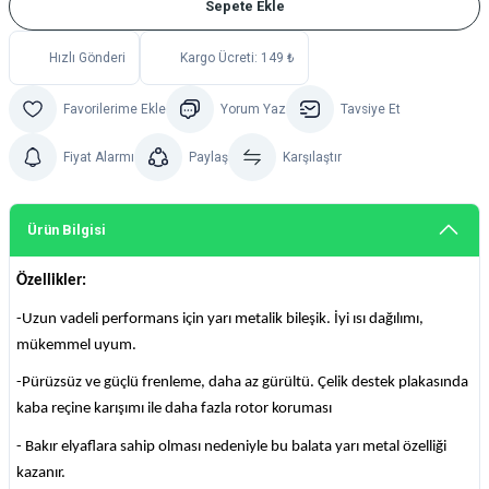
Sepete Ekle
Hızlı Gönderi
Kargo Ücreti: 149 ₺
Yorum Yaz
Tavsiye Et
Fiyat Alarmı
Paylaş
Karşılaştır
Ürün Bilgisi
Özellikler:
-Uzun vadeli performans için yarı metalik bileşik. İyi ısı dağılımı,
mükemmel uyum.
-Pürüzsüz ve güçlü frenleme, daha az gürültü. Çelik destek plakasında
kaba reçine karışımı ile daha fazla rotor koruması
- Bakır elyaflara sahip olması nedeniyle bu balata yarı metal özelliği
kazanır.