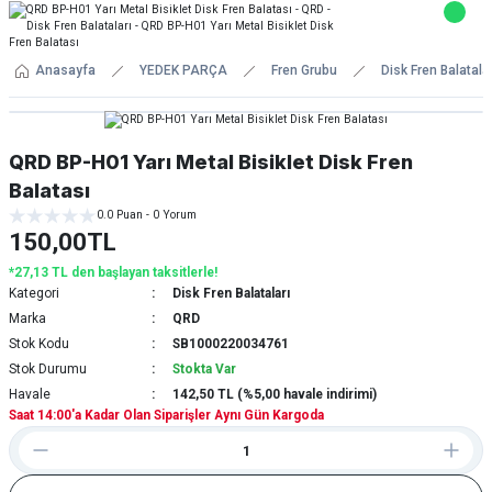
Anasayfa
YEDEK PARÇA
Fren Grubu
Disk Fren Balatalar
QRD BP-H01 Yarı Metal Bisiklet Disk Fren
Balatası
0.0 Puan - 0 Yorum
150,00TL
*27,13 TL den başlayan taksitlerle!
Kategori
Disk Fren Balataları
Marka
QRD
Stok Kodu
SB1000220034761
Stok Durumu
Stokta Var
Havale
142,50 TL (%5,00 havale indirimi)
Saat 14:00'a Kadar Olan Siparişler Aynı Gün Kargoda