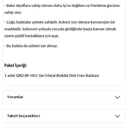
- Bakır elyaflara sahip olması daha iyi ısı dağılımı ve frenleme gücüne
sahip olur.
- Çoğu balatalar asbete sahiptir. Asbest son derece kanserojen bir
maddedir. Solunum yoluyla vücuda girdiğinde başta kanser olmak
üzere çeşitli hastalıklara yol açar.
- Bu balata da asbest yer almaz.
Paket İçeriği:
1 adet QRD BP-H01 Yarı Metal Bisiklet Disk Fren Balatası
Yorumlar
Taksit Seçenekleri
Bu ürüne ilk yorumu siz yapın!