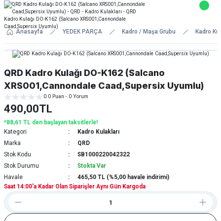
Anasayfa
YEDEK PARÇA
Kadro / Maşa Grubu
Kadro Kul
QRD Kadro Kulağı DO-K162 (Salcano
XRS001,Cannondale Caad,Supersix Uyumlu)
0.0 Puan - 0 Yorum
490,00TL
*88,61 TL den başlayan taksitlerle!
Kategori
Kadro Kulakları
Marka
QRD
Stok Kodu
SB1000220042322
Stok Durumu
Stokta Var
Havale
465,50 TL (%5,00 havale indirimi)
Saat 14:00'a Kadar Olan Siparişler Aynı Gün Kargoda