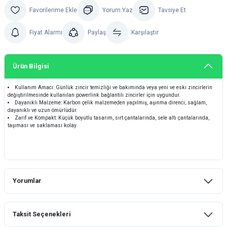
Yorum Yaz
Tavsiye Et
Fiyat Alarmı
Paylaş
Karşılaştır
Ürün Bilgisi
Kullanım Amacı: Günlük zincir temizliği ve bakımında veya yeni ve eski zincirlerin
değiştirilmesinde kullanılan powerlink bağlantılı zincirler için uygundur.
Dayanıklı Malzeme: Karbon çelik malzemeden yapılmış, aşınma direnci, sağlam,
dayanıklı ve uzun ömürlüdür.
Zarif ve Kompakt: Küçük boyutlu tasarım, sırt çantalarında, sele altı çantalarında,
taşıması ve saklaması kolay.
Yorumlar
Taksit Seçenekleri
Bu ürüne ilk yorumu siz yapın!