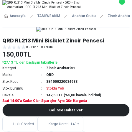
Anasayfa
TAMİR/BAKIM
Anahtar Grubu
Zincir Anahtarl
QRD RL213 Mini Bisiklet Zincir Pensesi
0.0 Puan - 0 Yorum
150,00TL
*27,13 TL den başlayan taksitlerle!
Kategori
Zincir Anahtarları
Marka
QRD
Stok Kodu
SB1000220034938
Stok Durumu
Stokta Yok
Havale
142,50 TL (%5,00 havale indirimi)
Saat 14:00'a Kadar Olan Siparişler Aynı Gün Kargoda
Gelince Haber Ver
Hızlı Gönderi
Kargo Ücreti: 149 ₺