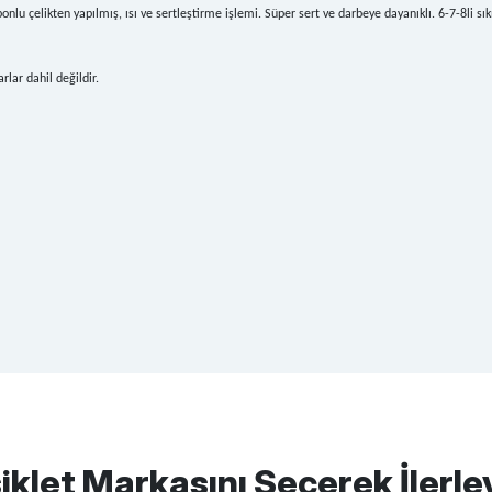
elikten yapılmış, ısı ve sertleştirme işlemi. Süper sert ve darbeye dayanıklı. 6-7-8li sıkış
rlar dahil değildir.
apasağlam lastik yanak kısmından
iklet Markasını Seçerek İlerle