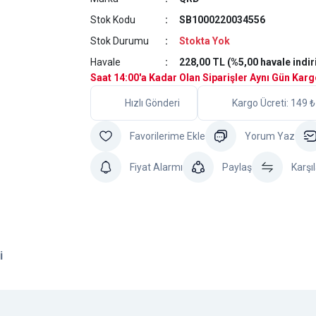
Stok Kodu
SB1000220034556
Stok Durumu
Stokta Yok
Havale
228,00 TL (%5,00 havale indir
Saat 14:00'a Kadar Olan Siparişler Aynı Gün Kar
Hızlı Gönderi
Kargo Ücreti: 149 ₺
Yorum Yaz
Fiyat Alarmı
Paylaş
Karşıl
i