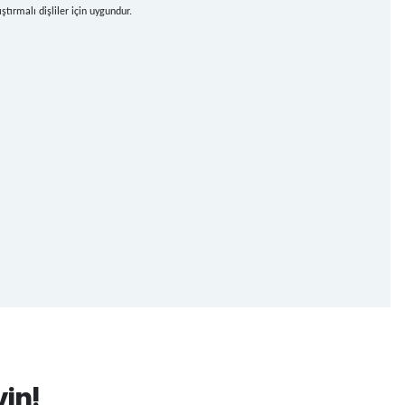
tırmalı dişliler için uygundur.
yin!