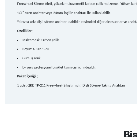
Freewheel Sökme Aleti, yüksek mukavemetli karbon çelik malzeme, Yüksek karbonlu ç
1/4" cırcır anahtar veya 24mm ingiliz anahtarı ile kullanılabilir.
Yalnızca arka dişli sökme anahtarı dahildir, resimdeki diğer aksesuarlar ve anahta
Özellikler ;
Malzemesi: Karbon çelik
Boyut: 4.5X2.1CM
Gümüş renk
Ev veya profesyonel bisiklet tamircisi için idealdir.
Paket İçeriği ;
1 adet QRD TP-211 Freewheel(Sıkıştırmalı) Dişli Sökme/Takma Anahtarı
mtb urban downhill için almanızı tavsiye etmem aldıktan 1 ay sonra s
3cm yarıldı ama normal sürüşe uygun
Bis
Erim GÜLAĞIZ | 28/07/2026