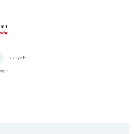
imi)
goda
Tavsiye Et
aştır