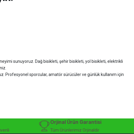
imi sunuyoruz. Dağ bisikleti, şehir bisikleti, yol bisikleti, elektrikli
niz.
ruz. Profesyonel sporcular, amatör sürücüler ve günlük kullanım için
zman desteği sunuyoruz.
isiklet alışverişinizi güvenle gerçekleştirebilirsiniz.
 modelleri, yedek parçalar ve aksesuarlar en avantajlı fiyatlarla sizleri
sesuarları, online bisiklet mağazası
Orjinal Ürün Garantisi
üvenli
Tüm Ürünlerimiz Orjinaldir