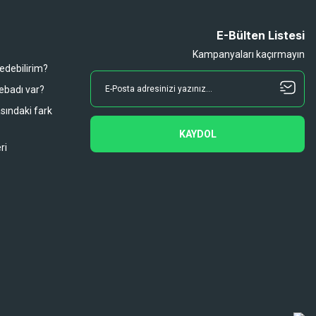
E-Bülten Listesi
Kampanyaları kaçırmayın
 edebilirim?
 ebadı var?
asındaki fark
KAYDOL
ri
Diğer yorumları göster