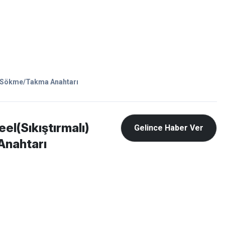
Favorilerim
Giriş Yap
Sepetim
E-
İM
SCOOTER
li Sökme/Takma Anahtarı
l(Sıkıştırmalı)
Gelince Haber Ver
Anahtarı