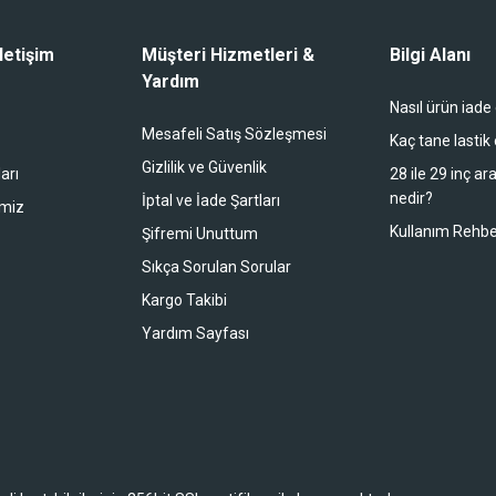
letişim
Müşteri Hizmetleri &
Bilgi Alanı
Yardım
Nasıl ürün iade
li duruyor koltuk zaten full konfor
Mesafeli Satış Sözleşmesi
Kaç tane lastik
Gizlilik ve Güvenlik
arı
28 ile 29 inç ar
nedir?
İptal ve İade Şartları
imiz
buradan alışveriş yapacağım
Kullanım Rehbe
Şifremi Unuttum
Sıkça Sorulan Sorular
Kargo Takibi
 bir alışveriş oldu. Teşekkürler.
Yardım Sayfası