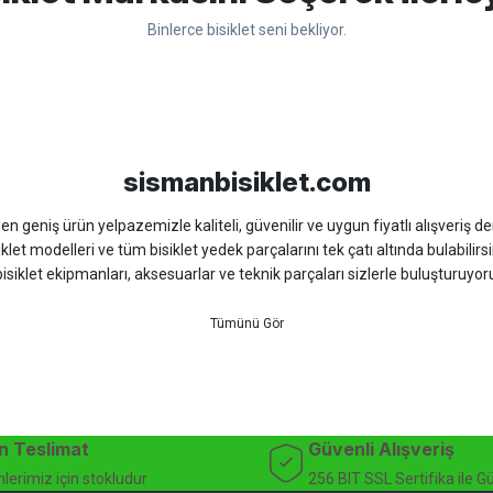
Binlerce bisiklet seni bekliyor.
aslında güven veriyor teşekkür ederim tavsiye ediyorum.
sso
Ümit
Bisan
WRC
sismanbisiklet.com
 geniş ürün yelpazemizle kaliteli, güvenilir ve uygun fiyatlı alışveriş deney
iklet modelleri ve tüm bisiklet yedek parçalarını tek çatı altında bulabilirsi
isiklet ekipmanları, aksesuarlar ve teknik parçaları sizlerle buluşturuyo
 için doğru ürünü kolayca seçebileceğiniz detaylı ürün açıklamaları ve u
teknik destek ve müşteri memnuniyeti odaklı hizmet anlayışımız sayesinde b
 ister doğada performansınızı zirveye taşıyın. İhtiyacınız olan tüm bisiklet
bekliyor.
dağ bisikleti fiyatları, bisiklet yedek parça, elektrikli bisiklet, bisiklet ak
n Teslimat
Güvenli Alışveriş
lerimiz için stokludur
256 BIT SSL Sertifika ile G