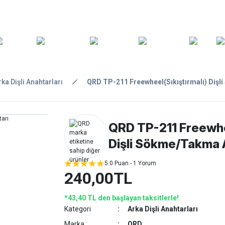
ARA
YEDEK
T
AKSESUARLAR
ASKI/TAŞIMA
TAMİR/BAKIM
GİY
PARÇA
rka Dişli Anahtarları
QRD TP-211 Freewheel(Sıkıştırmalı) Diş
QRD TP-211 Freewhee
Dişli Sökme/Takma 
5.0 Puan - 1 Yorum
240,00TL
*43,40 TL den başlayan taksitlerle!
Kategori
Arka Dişli Anahtarları
Marka
QRD