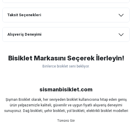
Taksit Seçenekleri
Bu ürüne ilk yorumu siz yapın!
Alışveriş Deneyimi
Yorum Yaz
mtb urban downhill için almanızı tavsiye
etmem aldıktan 1 ay sonra sapasağlam
lastik yanak kısmından 3cm yarıldı ama
Bisiklet Markasını Seçerek İlerleyin!
normal sürüşe uygun
Binlerce bisiklet seni bekliyor.
Erim GÜLAĞIZ | 28/07/2026
Scott
Carraro
Bianchi
Kron
Lapierre
Mosso
Ümit
Hızlı ve güzel paketleme.
Bisan
WRC
sismanbisiklet.com
Bahriye Akay Tan | 21/07/2026
Şişman Bisiklet olarak, her seviyeden bisiklet kullanıcısına hitap eden geniş
ürün yelpazemizle kaliteli, güvenilir ve uygun fiyatlı alışveriş deneyimi
Siparişim problemsiz geldi teşekkürler.
sunuyoruz. Dağ bisikleti, şehir bisikleti, yol bisikleti, elektrikli bisiklet modelleri
DOĞUŞ GÖKTAY | 17/07/2026
ve tüm bisiklet yedek parçalarını tek çatı altında bulabilirsiniz.
Sürüş keyfinizi artırmak için dünyanın önde gelen markalarına ait bisiklet
ekipmanları, aksesuarlar ve teknik parçaları sizlerle buluşturuyoruz.
Uygun olursa alacağım