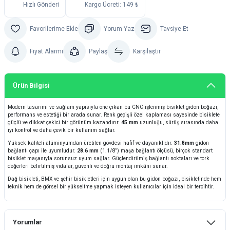
Hızlı Gönderi
Kargo Ücreti: 149 ₺
Yorum Yaz
Tavsiye Et
Fiyat Alarmı
Paylaş
Karşılaştır
Ürün Bilgisi
Modern tasarımı ve sağlam yapısıyla öne çıkan bu CNC işlenmiş bisiklet gidon boğazı,
performans ve estetiği bir arada sunar. Renk geçişli özel kaplaması sayesinde bisiklete
güçlü ve dikkat çekici bir görünüm kazandırır.
45 mm
uzunluğu, sürüş sırasında daha
iyi kontrol ve daha çevik bir kullanım sağlar.
Yüksek kaliteli alüminyumdan üretilen gövdesi hafif ve dayanıklıdır.
31.8mm
gidon
bağlantı çapı ile uyumludur.
28.6 mm
(1.1/8”) maşa bağlantı ölçüsü, birçok standart
bisiklet maşasıyla sorunsuz uyum sağlar. Güçlendirilmiş bağlantı noktaları ve tork
değerleri belirtilmiş vidalar, güvenli ve doğru montaj imkânı sunar.
Dağ bisikleti, BMX ve şehir bisikletleri için uygun olan bu gidon boğazı, bisikletinde hem
teknik hem de görsel bir yükseltme yapmak isteyen kullanıcılar için ideal bir tercihtir.
Yorumlar