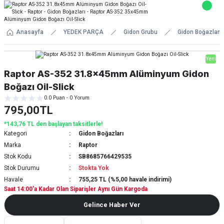
Anasayfa
YEDEK PARÇA
Gidon Grubu
Gidon Boğazları
Yeni
Raptor AS-352 31.8x45mm Alüminyum Gidon
Boğazı Oil-Slick
0.0 Puan - 0 Yorum
795,00TL
*143,76 TL den başlayan taksitlerle!
Kategori
Gidon Boğazları
Marka
Raptor
Stok Kodu
SB8685766429535
Stok Durumu
Stokta Yok
Havale
755,25 TL (%5,00 havale indirimi)
Saat 14:00'a Kadar Olan Siparişler Aynı Gün Kargoda
Gelince Haber Ver