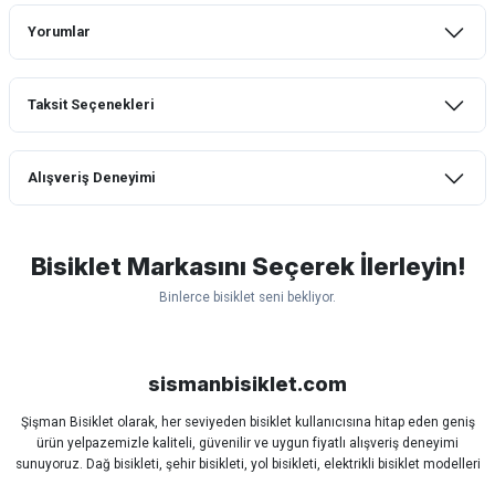
Yorumlar
Taksit Seçenekleri
Bu ürüne ilk yorumu siz yapın!
Alışveriş Deneyimi
Yorum Yaz
mtb urban downhill için almanızı tavsiye
etmem aldıktan 1 ay sonra sapasağlam
lastik yanak kısmından 3cm yarıldı ama
Bisiklet Markasını Seçerek İlerleyin!
normal sürüşe uygun
Binlerce bisiklet seni bekliyor.
Erim GÜLAĞIZ | 28/07/2026
Scott
Carraro
Bianchi
Kron
Lapierre
Mosso
Ümit
Hızlı ve güzel paketleme.
Bisan
WRC
sismanbisiklet.com
Bahriye Akay Tan | 21/07/2026
Şişman Bisiklet olarak, her seviyeden bisiklet kullanıcısına hitap eden geniş
ürün yelpazemizle kaliteli, güvenilir ve uygun fiyatlı alışveriş deneyimi
Siparişim problemsiz geldi teşekkürler.
sunuyoruz. Dağ bisikleti, şehir bisikleti, yol bisikleti, elektrikli bisiklet modelleri
DOĞUŞ GÖKTAY | 17/07/2026
ve tüm bisiklet yedek parçalarını tek çatı altında bulabilirsiniz.