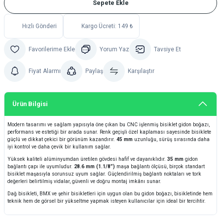
Sepete Ekle
Hızlı Gönderi
Kargo Ücreti: 149 ₺
Yorum Yaz
Tavsiye Et
Fiyat Alarmı
Paylaş
Karşılaştır
Ürün Bilgisi
Modern tasarımı ve sağlam yapısıyla öne çıkan bu CNC işlenmiş bisiklet gidon boğazı,
performans ve estetiği bir arada sunar. Renk geçişli özel kaplaması sayesinde bisiklete
güçlü ve dikkat çekici bir görünüm kazandırır.
45 mm
uzunluğu, sürüş sırasında daha
iyi kontrol ve daha çevik bir kullanım sağlar.
Yüksek kaliteli alüminyumdan üretilen gövdesi hafif ve dayanıklıdır.
35 mm
gidon
bağlantı çapı ile uyumludur.
28.6 mm (1.1/8”)
maşa bağlantı ölçüsü, birçok standart
bisiklet maşasıyla sorunsuz uyum sağlar. Güçlendirilmiş bağlantı noktaları ve tork
değerleri belirtilmiş vidalar, güvenli ve doğru montaj imkânı sunar.
Dağ bisikleti, BMX ve şehir bisikletleri için uygun olan bu gidon boğazı, bisikletinde hem
teknik hem de görsel bir yükseltme yapmak isteyen kullanıcılar için ideal bir tercihtir.