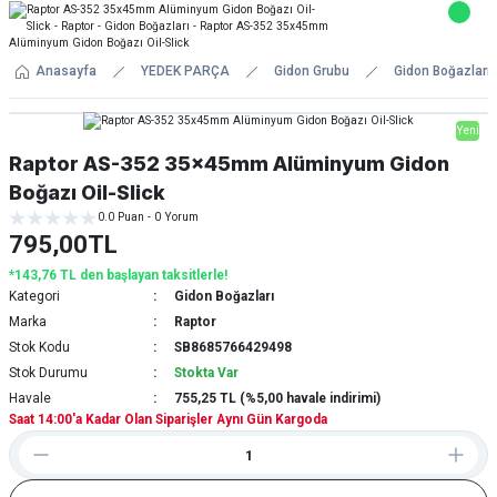
Anasayfa
YEDEK PARÇA
Gidon Grubu
Gidon Boğazları
Yeni
Raptor AS-352 35x45mm Alüminyum Gidon
Boğazı Oil-Slick
0.0 Puan - 0 Yorum
795,00TL
*143,76 TL den başlayan taksitlerle!
Kategori
Gidon Boğazları
Marka
Raptor
Stok Kodu
SB8685766429498
Stok Durumu
Stokta Var
Havale
755,25 TL (%5,00 havale indirimi)
Saat 14:00'a Kadar Olan Siparişler Aynı Gün Kargoda