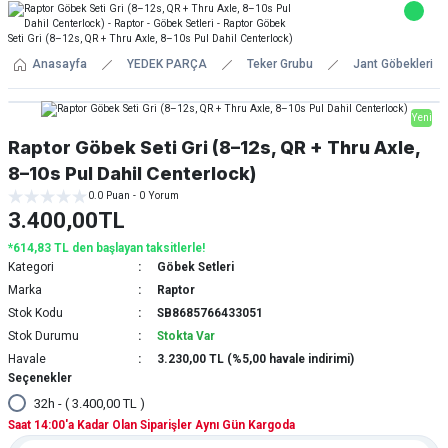
Anasayfa
YEDEK PARÇA
Teker Grubu
Jant Göbekleri
Yeni
Raptor Göbek Seti Gri (8–12s, QR + Thru Axle,
8–10s Pul Dahil Centerlock)
0.0 Puan - 0 Yorum
3.400,00TL
*614,83 TL den başlayan taksitlerle!
Kategori
Göbek Setleri
Marka
Raptor
Stok Kodu
SB8685766433051
Stok Durumu
Stokta Var
Havale
3.230,00 TL (%5,00 havale indirimi)
Seçenekler
32h - ( 3.400,00 TL )
Saat 14:00'a Kadar Olan Siparişler Aynı Gün Kargoda