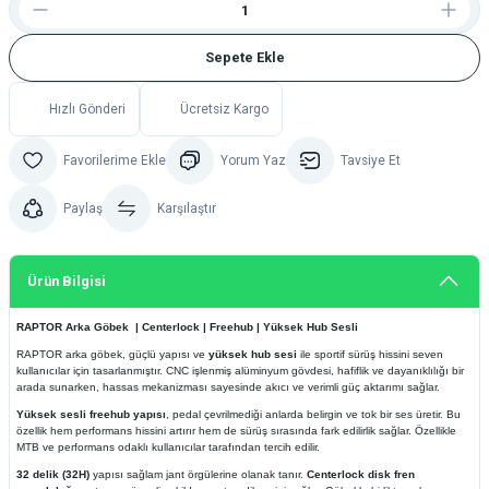
Sepete Ekle
Hızlı Gönderi
Ücretsiz Kargo
Yorum Yaz
Tavsiye Et
Paylaş
Karşılaştır
Ürün Bilgisi
RAPTOR Arka Göbek | Centerlock | Freehub | Yüksek Hub Sesli
RAPTOR arka göbek, güçlü yapısı ve
yüksek hub sesi
ile sportif sürüş hissini seven
kullanıcılar için tasarlanmıştır. CNC işlenmiş alüminyum gövdesi, hafiflik ve dayanıklılığı bir
arada sunarken, hassas mekanizması sayesinde akıcı ve verimli güç aktarımı sağlar.
Yüksek sesli freehub yapısı
, pedal çevrilmediği anlarda belirgin ve tok bir ses üretir. Bu
özellik hem performans hissini artırır hem de sürüş sırasında fark edilirlik sağlar. Özellikle
MTB ve performans odaklı kullanıcılar tarafından tercih edilir.
32 delik (32H)
yapısı sağlam jant örgülerine olanak tanır.
Centerlock
disk fren