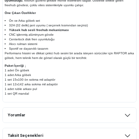
uyumluluğu
, rotorun güvenli şekilde monte edilmesini sağlar. Göbekle birlikte gelen
freehub gövdesi, çoklu vites sistemleriyle uyumlu çalışır.
Öne Çıkan Özellikler
Ön ve Arka göbek set
32H (32 delik) jant uyumu ( seçenek kısmından seçiniz)
Yüksek hub sesli freehub mekanizması
CNC işlenmiş alüminyum gövde
Centerlock disk fren uyumluluğu
Akıcı rulman sistemi
Sportif ve dayanıklı tasarım
Performans hissini ve dikkat çekici hub sesini bir arada isteyen sürücüler için RAPTOR arka
göbek, hem teknik hem de görsel olarak güçlü bir tercihtir.
Paket İçeriği ;
1 adet Ön göbek
1 adet Arka göbek
1 set 15x100 ön sokma mil adaptör
1 set 12x142 arka sokma mil adaptör
1 adet ruble arkası pul
1 set QR mandal
Yorumlar
Taksit Seçenekleri
Bu ürüne ilk yorumu siz yapın!