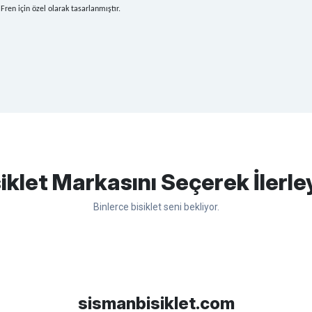
en için özel olarak tasarlanmıştır.
apasağlam lastik yanak kısmından
Bu ürüne ilk yorumu siz yapın!
iklet Markasını Seçerek İlerle
Binlerce bisiklet seni bekliyor.
Yorum Yaz
sso
Ümit
Bisan
WRC
sismanbisiklet.com