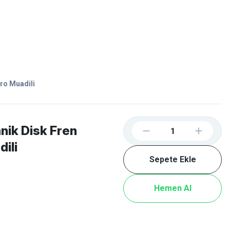
Favorilerim
Giriş Yap
Sepetim
E-
İM
SCOOTER
ro Muadili
ik Disk Fren
ili
Sepete Ekle
Hemen Al