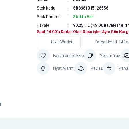
Stok Kodu
SB8681015128556
Stok Durumu
Stokta Var
Havale
90,25 TL (%5,00 havale indiri
Saat 14:00'a Kadar Olan Siparişler Aynı Gün Kar
Hızlı Gönderi
Kargo Ücreti: 149 ₺
Yorum Yaz
Fiyat Alarmı
Paylaş
Karşıl
i