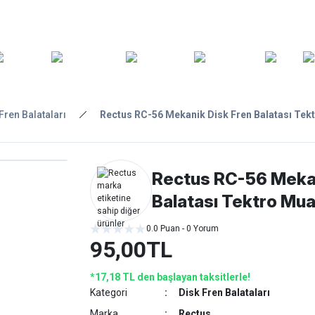
ARA
YEDEK
T
AKSESUARLAR
ASKI/TAŞIMA
TAMİR/BAKIM
GİY
PARÇA
Fren Balataları
Rectus RC-56 Mekanik Disk Fren Balatası Tekt
Rectus RC-56 Mekan
Balatası Tektro Muad
0.0 Puan - 0 Yorum
95,00TL
*17,18 TL den başlayan taksitlerle!
Kategori
Disk Fren Balataları
Marka
Rectus