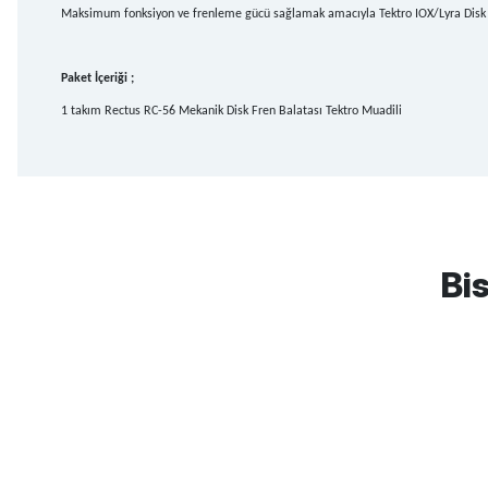
Maksimum fonksiyon ve frenleme gücü sağlamak amacıyla Tektro IOX/Lyra Disk Fr
Paket İçeriği ;
1 takım Rectus RC-56 Mekanik Disk Fren Balatası Tektro Muadili
mtb urban downhill için almanızı tavsiye etmem aldıktan 1 ay sonra s
3cm yarıldı ama normal sürüşe uygun
Bis
Erim GÜLAĞIZ | 28/07/2026
Hızlı ve güzel paketleme.
Bahriye Akay Tan | 21/07/2026
Scott
Carraro
Bianchi
Kron
Lapierre
Mo
Siparişim problemsiz geldi teşekkürler.
DOĞUŞ GÖKTAY | 17/07/2026