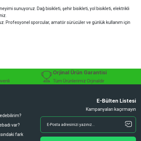
imi sunuyoruz. Dağ bisikleti, şehir bisikleti, yol bisikleti, elektrikli
niz.
ruz. Profesyonel sporcular, amatör sürücüler ve günlük kullanım için
zman desteği sunuyoruz.
isiklet alışverişinizi güvenle gerçekleştirebilirsiniz.
 modelleri, yedek parçalar ve aksesuarlar en avantajlı fiyatlarla sizleri
sesuarları, online bisiklet mağazası
Orjinal Ürün Garantisi
üvenli
Tüm Ürünlerimiz Orjinaldir
E-Bülten Listesi
Kampanyaları kaçırmayın
 edebilirim?
 ebadı var?
asındaki fark