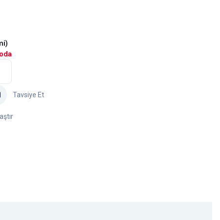
mi)
goda
Tavsiye Et
aştır