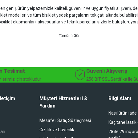
 geniş ürün yelpazemizle kaliteli, güvenilir ve uygun fiyatlı alışveriş deney
iklet modelleri ve tüm bisiklet yedek parçalarını tek çatı altında bulabilirsi
isiklet ekipmanları, aksesuarlar ve teknik parçaları sizlerle buluşturuyo
 için doğru ürünü kolayca seçebileceğiniz detaylı ürün açıklamaları ve u
teknik destek ve müşteri memnuniyeti odaklı hizmet anlayışımız sayesinde b
 ister doğada performansınızı zirveye taşıyın. İhtiyacınız olan tüm bisiklet
bekliyor.
dağ bisikleti fiyatları, bisiklet yedek parça, elektrikli bisiklet, bisiklet ak
n Teslimat
Güvenli Alışveriş
lerimiz için stokludur
256 BIT SSL Sertifika ile G
letişim
Müşteri Hizmetleri &
Bilgi Alanı
Yardım
Nasıl ürün iade
li duruyor koltuk zaten full konfor
Mesafeli Satış Sözleşmesi
Kaç tane lastik
Gizlilik ve Güvenlik
arı
28 ile 29 inç ar