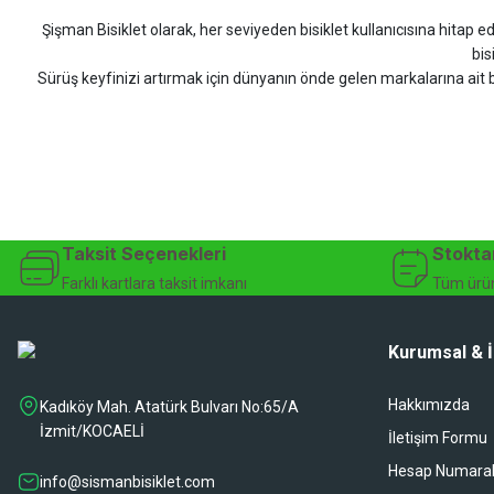
Şişman Bisiklet olarak, her seviyeden bisiklet kullanıcısına hitap eden
Uygun olursa alacağım
bis
Sürüş keyfinizi artırmak için dünyanın önde gelen markalarına ait b
Hüseyin Akıncı | 14/07/2026
bisiklet arayan herkes
Hızlı kargo, güvenli ödeme seçenekleri, satış sonrası 
çok güzel dayanikli
Şişman Bisiklet ile ister şehir içinde konforlu sürüşün keyfini çıkarın,
Yağız ÖNAL | 02/07/2026
bisiklet mağazası, bisiklet satış, 
Çok iyi site ilerde büyür
Taksit Seçenekleri
Stokta
A... A... | 01/07/2026
Farklı kartlara taksit imkanı
Tüm ürün
Ürün oldukça hızlı bir şekilde elime geçti. Ve sorunsuzdu.
Kurumsal & İ
Ali Haydar Sağlam | 27/06/2026
Hakkımızda
Kadıköy Mah. Atatürk Bulvarı No:65/A
sipariş sonrası 2 iş gününde ürünler sorunsuz elime ulaştı ürünler kalite
İzmit/KOCAELİ
İletişim Formu
Gökhan Türkekul | 22/06/2026
Hesap Numaral
info@sismanbisiklet.com