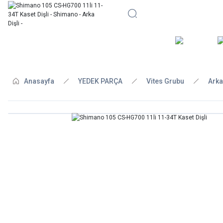
BİSİKLE
Anasayfa
YEDEK PARÇA
Vites Grubu
Arka