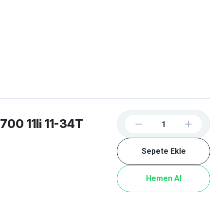
Favorilerim
Giriş Yap
Sepetim
E-
İM
SCOOTER
00 11li 11-34T
Sepete Ekle
Hemen Al