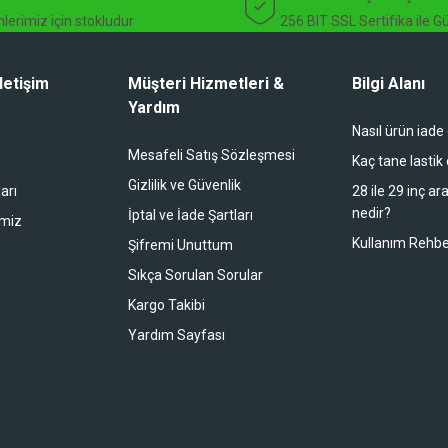
lerimiz için stokludur
256 BIT SSL Sertifika ile G
letişim
Müşteri Hizmetleri &
Bilgi Alanı
Yardım
Nasıl ürün iade
li duruyor koltuk zaten full konfor
Mesafeli Satış Sözleşmesi
Kaç tane lastik
Gizlilik ve Güvenlik
arı
28 ile 29 inç ar
nedir?
İptal ve İade Şartları
imiz
buradan alışveriş yapacağım
Kullanım Rehbe
Şifremi Unuttum
Sıkça Sorulan Sorular
Kargo Takibi
 bir alışveriş oldu. Teşekkürler.
Yardım Sayfası