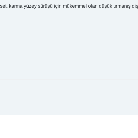
aset, karma yüzey sürüşü için mükemmel olan düşük tırmanış di
apasağlam lastik yanak kısmından