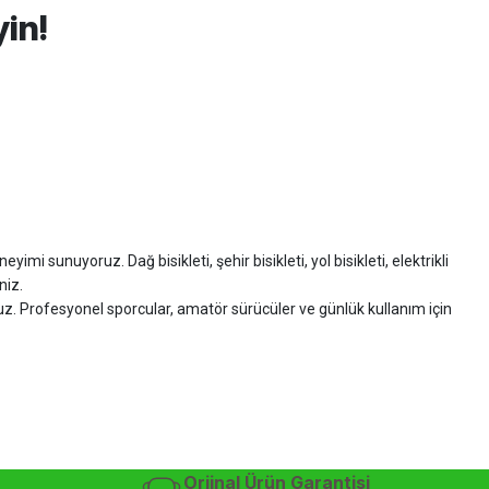
yin!
imi sunuyoruz. Dağ bisikleti, şehir bisikleti, yol bisikleti, elektrikli
niz.
ruz. Profesyonel sporcular, amatör sürücüler ve günlük kullanım için
zman desteği sunuyoruz.
isiklet alışverişinizi güvenle gerçekleştirebilirsiniz.
 modelleri, yedek parçalar ve aksesuarlar en avantajlı fiyatlarla sizleri
sesuarları, online bisiklet mağazası
Orjinal Ürün Garantisi