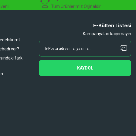
üvenli
Tüm Ürünlerimiz Orjinaldir
E-Bülten Listesi
Kampanyaları kaçırmayın
 edebilirim?
 ebadı var?
asındaki fark
KAYDOL
ri
Diğer yorumları göster