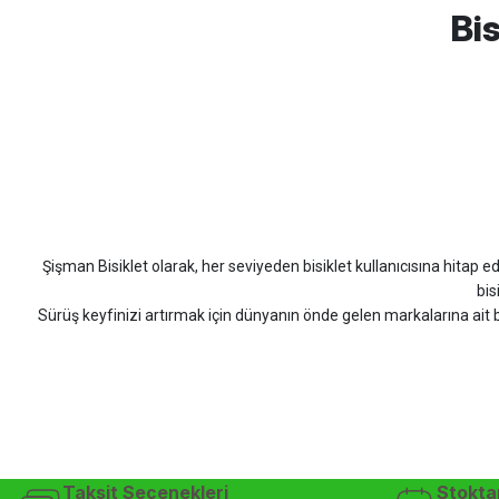
Bis
Erim GÜLAĞIZ | 28/07/2026
Hızlı ve güzel paketleme.
Bahriye Akay Tan | 21/07/2026
Scott
Carraro
Bianchi
Kron
Lapierre
Mo
Siparişim problemsiz geldi teşekkürler.
DOĞUŞ GÖKTAY | 17/07/2026
Şişman Bisiklet olarak, her seviyeden bisiklet kullanıcısına hitap eden
Uygun olursa alacağım
bis
Sürüş keyfinizi artırmak için dünyanın önde gelen markalarına ait b
Hüseyin Akıncı | 14/07/2026
bisiklet arayan herkes
Hızlı kargo, güvenli ödeme seçenekleri, satış sonrası 
çok güzel dayanikli
Şişman Bisiklet ile ister şehir içinde konforlu sürüşün keyfini çıkarın,
Yağız ÖNAL | 02/07/2026
bisiklet mağazası, bisiklet satış, 
Çok iyi site ilerde büyür
Taksit Seçenekleri
Stokta