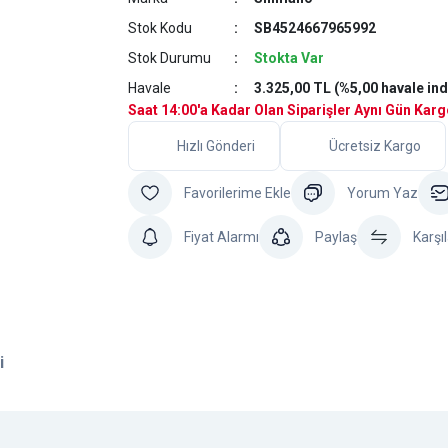
Stok Kodu
SB4524667965992
Stok Durumu
Stokta Var
Havale
3.325,00 TL (%5,00 havale ind
Saat 14:00'a Kadar Olan Siparişler Aynı Gün Kar
Hızlı Gönderi
Ücretsiz Kargo
Yorum Yaz
Fiyat Alarmı
Paylaş
Karşıl
i