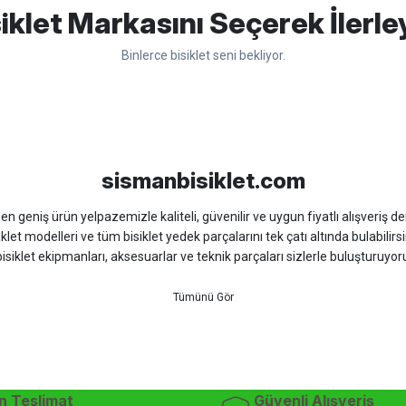
Bu ürüne ilk yorumu siz yapın!
iklet Markasını Seçerek İlerle
Binlerce bisiklet seni bekliyor.
Yorum Yaz
sso
Ümit
Bisan
WRC
sismanbisiklet.com
 geniş ürün yelpazemizle kaliteli, güvenilir ve uygun fiyatlı alışveriş deney
iklet modelleri ve tüm bisiklet yedek parçalarını tek çatı altında bulabilirsi
isiklet ekipmanları, aksesuarlar ve teknik parçaları sizlerle buluşturuyo
 için doğru ürünü kolayca seçebileceğiniz detaylı ürün açıklamaları ve u
teknik destek ve müşteri memnuniyeti odaklı hizmet anlayışımız sayesinde b
 ister doğada performansınızı zirveye taşıyın. İhtiyacınız olan tüm bisiklet
bekliyor.
dağ bisikleti fiyatları, bisiklet yedek parça, elektrikli bisiklet, bisiklet ak
n Teslimat
Güvenli Alışveriş