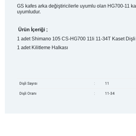
GS kafes arka değiştiricilerle uyumlu olan HG700-11 k
uyumludur.
Ürün İçeriği ;
1 adet Shimano 105 CS-HG700 11li 11-34T Kaset Dişli
1 adet Kilitleme Halkası
Dişli Sayısı
:
11
Dişli Oranı
:
11-34
mtb urban downhill için almanızı tavsiye etmem aldıktan 1 ay sonra s
3cm yarıldı ama normal sürüşe uygun