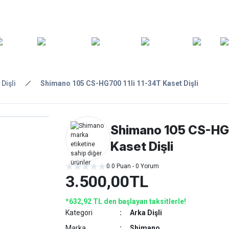
ARA
YEDEK
T
AKSESUARLAR
ASKI/TAŞIMA
TAMİR/BAKIM
GİY
PARÇA
 Dişli
Shimano 105 CS-HG700 11li 11-34T Kaset Dişli
Shimano 105 CS-HG7
Kaset Dişli
0.0 Puan - 0 Yorum
3.500,00TL
*632,92 TL den başlayan taksitlerle!
Kategori
Arka Dişli
Marka
Shimano