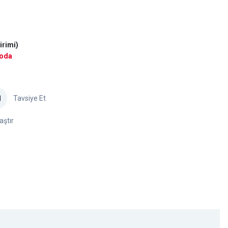
irimi)
goda
Tavsiye Et
aştır