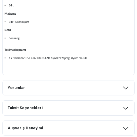
34 t
Malzeme
34T:
Alüminyum
Renk
Seri rengi
Teslimat kapsamı
1 x Shimano 105 FC-R7100 34T-NK Aynakol Yaprağı Uyum 50-34T
Yorumlar
Taksit Seçenekleri
Bu ürüne ilk yorumu siz yapın!
Alışveriş Deneyimi
Yorum Yaz