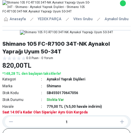
Anasayfa
YEDEK PARÇA
Vites Grubu
Aynakol Grubu
Shimano 105 FC-R7100 34T-NK Aynakol
Yaprağı Uyum 50-34T
0.0 Puan - 0 Yorum
820,00TL
*148,28 TL den başlayan taksitlerle!
Kategori
Aynakol Yaprak Dişlileri
Marka
Shimano
Stok Kodu
SB4550170647056
Stok Durumu
Stokta Var
Havale
779,00 TL (%5,00 havale indirimi)
Saat 14:00'a Kadar Olan Siparişler Aynı Gün Kargoda