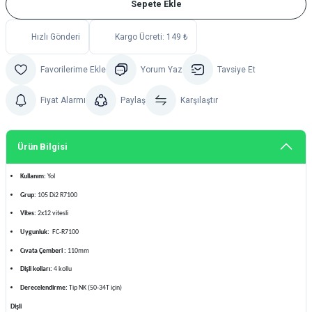
Sepete Ekle
Hızlı Gönderi
Kargo Ücreti: 149 ₺
Yorum Yaz
Tavsiye Et
Fiyat Alarmı
Paylaş
Karşılaştır
Ürün Bilgisi
Kullanım:
Yol
Grup:
105 Di2 R7100
Vites:
2x12 vitesli
Uygunluk:
FC-R7100
Cıvata Çemberi :
110mm
Dişli kolları:
4 kollu
Derecelendirme:
Tip NK (50-34T için)
Dişli