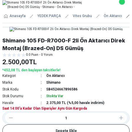
Anasayfa
YEDEK PARÇA
Vites Grubu
Ön Aktarıcı
Shimano 105 FD-R7000-F 2li Ön Aktarıcı Direk
Montaj (Brazed-On) DS Gümüş
0.0 Puan - 0 Yorum
2.500,00TL
*452,08 TL den başlayan taksitlerle!
Kategori
Ön Aktarıcı
Marka
Shimano
Stok Kodu
SB4524667896586
Stok Durumu
Stokta Var
Havale
2.375,00 TL (%5,00 havale indirimi)
Saat 14:00'a Kadar Olan Siparişler Aynı Gün Kargoda
Sepete Ekle