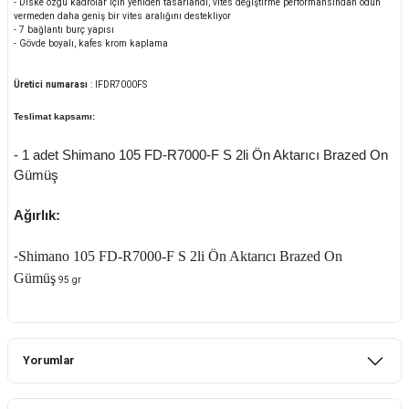
- Diske özgü kadrolar için yeniden tasarlandı, vites değiştirme performansından ödün
vermeden daha geniş bir vites aralığını destekliyor
- 7 bağlantı burç yapısı
- Gövde boyalı, kafes krom kaplama
Üretici numarası
:
IFDR7000FS
Teslimat kapsamı:
- 1 adet Shimano 105 FD-R7000-F S 2li Ön Aktarıcı Brazed On
Gümüş
Ağırlık:
Shimano 105 FD-R7000-F S 2li Ön Aktarıcı Brazed On
-
Gümüş
95 gr
Yorumlar