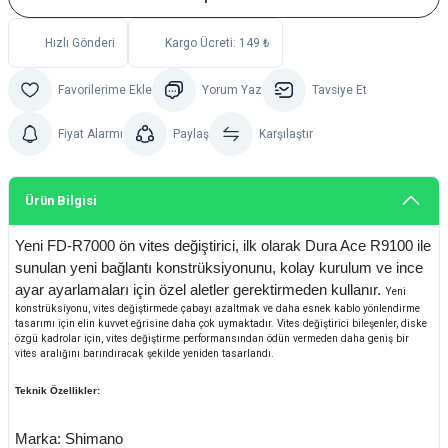
Hızlı Gönderi
Kargo Ücreti: 149 ₺
Yorum Yaz
Tavsiye Et
Fiyat Alarmı
Paylaş
Karşılaştır
Ürün Bilgisi
Yeni FD-R7000 ön vites değiştirici, ilk olarak Dura Ace R9100 ile
sunulan yeni bağlantı konstrüksiyonunu, kolay kurulum ve ince
ayar ayarlamaları için özel aletler gerektirmeden kullanır.
Yeni
konstrüksiyonu, vites değiştirmede çabayı azaltmak ve daha esnek kablo yönlendirme
tasarımı için elin kuvvet eğrisine daha çok uymaktadır.
Vites değiştirici bileşenler, diske
özgü kadrolar için, vites değiştirme performansından ödün vermeden daha geniş bir
vites aralığını barındıracak şekilde yeniden tasarlandı.
Teknik Özellikler:
Marka: Shimano