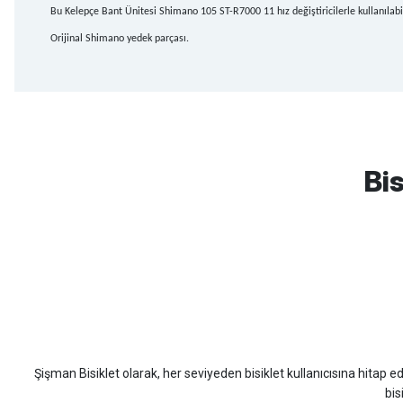
Bu Kelepçe Bant Ünitesi Shimano 105 ST-R7000 11 hız değiştiricilerle kullanılabil
Orijinal Shimano yedek parçası.
mtb urban downhill için almanızı tavsiye etmem aldıktan 1 ay sonra s
3cm yarıldı ama normal sürüşe uygun
Bis
Erim GÜLAĞIZ | 28/07/2026
Hızlı ve güzel paketleme.
Bahriye Akay Tan | 21/07/2026
Scott
Carraro
Bianchi
Kron
Lapierre
Mo
Siparişim problemsiz geldi teşekkürler.
DOĞUŞ GÖKTAY | 17/07/2026
Şişman Bisiklet olarak, her seviyeden bisiklet kullanıcısına hitap eden
Uygun olursa alacağım
bis