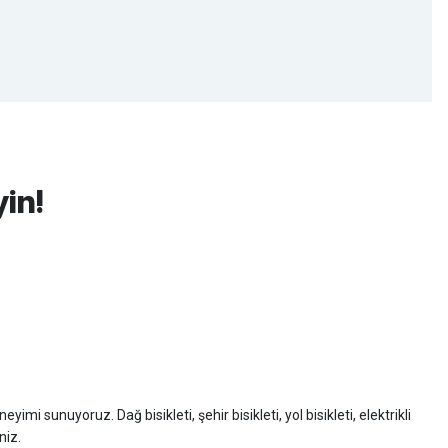
yin!
imi sunuyoruz. Dağ bisikleti, şehir bisikleti, yol bisikleti, elektrikli
niz.