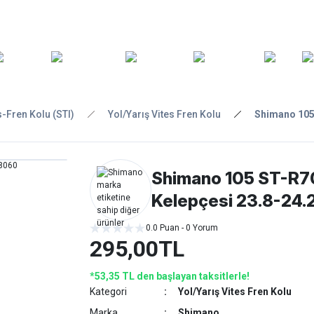
ARA
YEDEK
T
AKSESUARLAR
ASKI/TAŞIMA
TAMİR/BAKIM
GİY
PARÇA
s-Fren Kolu (STI)
Yol/Yarış Vites Fren Kolu
Shimano 105
Shimano 105 ST-R7
Kelepçesi 23.8-2
0.0 Puan - 0 Yorum
295,00TL
*53,35 TL den başlayan taksitlerle!
Kategori
Yol/Yarış Vites Fren Kolu
Marka
Shimano