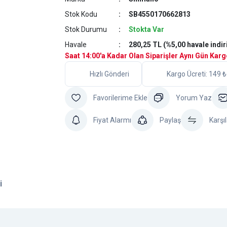
Stok Kodu
SB4550170662813
Stok Durumu
Stokta Var
Havale
280,25 TL (%5,00 havale indir
Saat 14:00'a Kadar Olan Siparişler Aynı Gün Kar
Hızlı Gönderi
Kargo Ücreti: 149 ₺
Yorum Yaz
Fiyat Alarmı
Paylaş
Karşıl
i