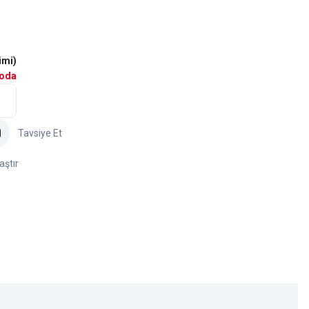
imi)
goda
Tavsiye Et
aştır