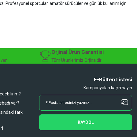
ruz. Profesyonel sporcular, amatör sürücüler ve günlük kullanım için
zman desteği sunuyoruz.
isiklet alışverişinizi güvenle gerçekleştirebilirsiniz.
 modelleri, yedek parçalar ve aksesuarlar en avantajlı fiyatlarla sizleri
sesuarları, online bisiklet mağazası
Orjinal Ürün Garantisi
üvenli
Tüm Ürünlerimiz Orjinaldir
E-Bülten Listesi
Kampanyaları kaçırmayın
 edebilirim?
 ebadı var?
asındaki fark
KAYDOL
ri