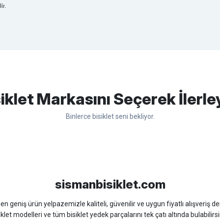
ir.
apasağlam lastik yanak kısmından
Bu ürüne ilk yorumu siz yapın!
iklet Markasını Seçerek İlerle
Binlerce bisiklet seni bekliyor.
Yorum Yaz
sso
Ümit
Bisan
WRC
sismanbisiklet.com
 geniş ürün yelpazemizle kaliteli, güvenilir ve uygun fiyatlı alışveriş deney
iklet modelleri ve tüm bisiklet yedek parçalarını tek çatı altında bulabilirsi