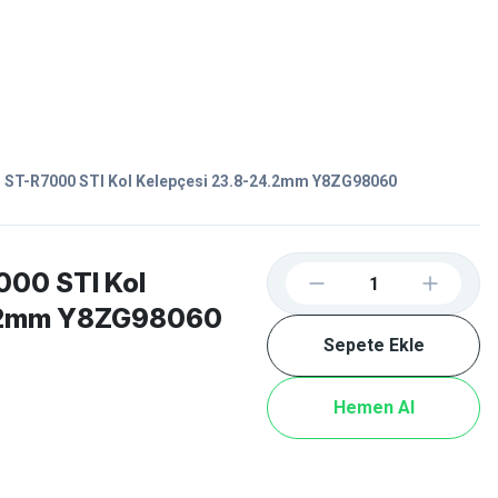
Favorilerim
Giriş Yap
Sepetim
E-
İM
SCOOTER
 ST-R7000 STI Kol Kelepçesi 23.8-24.2mm Y8ZG98060
000 STI Kol
4.2mm Y8ZG98060
Sepete Ekle
Hemen Al