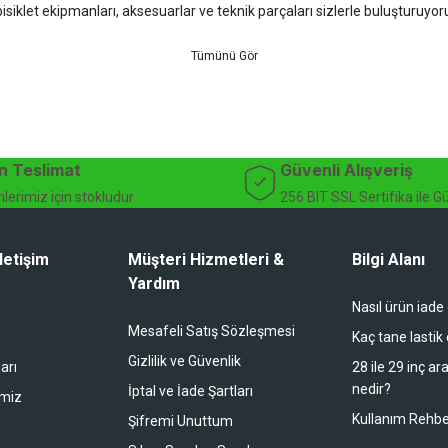
isiklet ekipmanları, aksesuarlar ve teknik parçaları sizlerle buluşturuyo
 için doğru ürünü kolayca seçebileceğiniz detaylı ürün açıklamaları ve u
teknik destek ve müşteri memnuniyeti odaklı hizmet anlayışımız sayesinde b
 ister doğada performansınızı zirveye taşıyın. İhtiyacınız olan tüm bisiklet
bekliyor.
dağ bisikleti fiyatları, bisiklet yedek parça, elektrikli bisiklet, bisiklet ak
n Teslimat
Güvenli Alışveriş
lerimiz için stokludur
256 BIT SSL Sertifika ile G
letişim
Müşteri Hizmetleri &
Bilgi Alanı
Yardım
Nasıl ürün iade
li duruyor koltuk zaten full konfor
Mesafeli Satış Sözleşmesi
Kaç tane lastik
Gizlilik ve Güvenlik
arı
28 ile 29 inç ar
nedir?
İptal ve İade Şartları
imiz
buradan alışveriş yapacağım
Kullanım Rehbe
Şifremi Unuttum