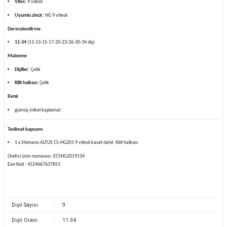
Vites:
9 vitesli
Uyumlu zincir:
HG 9 vitesli
Derecelendirme
11-34
(11-13-15-17-20-23-26-30-34 diş)
Malzeme
Dişliler:
Çelik
Kilit halkası:
Çelik
Renk
gümüş (nikel kaplama)
Teslimat kapsamı
1 x Shimano ALTUS CS-HG201 9 vitesli kaset dahil. Kilit halkası
Üretici ürün numarası: ECSHG2019134
Ean Kod : 4524667637851
Dişli Sayısı
:
9
Dişli Oranı
:
11-34