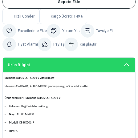
Sepete Ekle
Hızlı Gönderi
Kargo Ücreti: 149 ₺
Yorum Yaz
Tavsiye Et
Fiyat Alarmı
Paylaş
Karşılaştır
Ürün Bilgisi
Shimano ALTUS CS-HG201 9 vitesli kaset
Shimano CS-HG201, ALTUS M2000 grubu için uygun 9 vitesli kasettir.
Ürün özellikleri - Shimano ALTUS CS-HG201-9
Kullanım:
Dağ Bisikleti/Trekking
Grup:
ALTUS M2000
Modeli:
CS-HG201-9
Tür:
HG