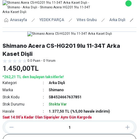
Anasayfa
YEDEK PARÇA
Vites Grubu
Arka Dişli
Shimano Acera CS-HG201 9lu 11-34T Arka
Kaset Dişli
0.0 Puan - 0 Yorum
1.450,00TL
*262,21 TL den başlayan taksitlerle!
Kategori
Arka Dişli
Marka
Shimano
Stok Kodu
SB4524667637851
Stok Durumu
Stokta Var
Havale
1.377,50 TL (%5,00 havale indirimi)
Saat 14:00'a Kadar Olan Siparişler Aynı Gün Kargoda