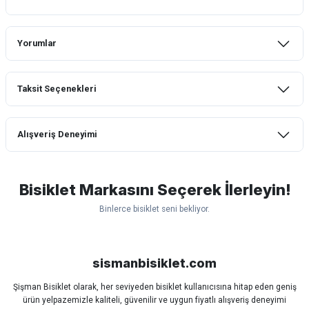
Yorumlar
Taksit Seçenekleri
Bu ürüne ilk yorumu siz yapın!
Alışveriş Deneyimi
Yorum Yaz
mtb urban downhill için almanızı tavsiye
etmem aldıktan 1 ay sonra sapasağlam
lastik yanak kısmından 3cm yarıldı ama
Bisiklet Markasını Seçerek İlerleyin!
normal sürüşe uygun
Binlerce bisiklet seni bekliyor.
Erim GÜLAĞIZ | 28/07/2026
Scott
Carraro
Bianchi
Kron
Lapierre
Mosso
Ümit
Hızlı ve güzel paketleme.
Bisan
WRC
sismanbisiklet.com
Bahriye Akay Tan | 21/07/2026
Şişman Bisiklet olarak, her seviyeden bisiklet kullanıcısına hitap eden geniş
ürün yelpazemizle kaliteli, güvenilir ve uygun fiyatlı alışveriş deneyimi
Siparişim problemsiz geldi teşekkürler.