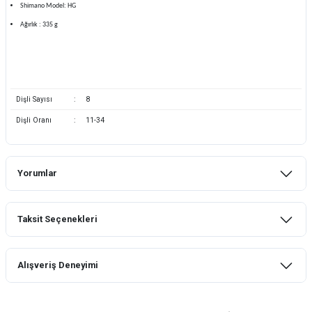
Shimano Model: HG
Ağırlık : 335 g
Dişli Sayısı
:
8
Dişli Oranı
:
11-34
Yorumlar
Taksit Seçenekleri
Bu ürüne ilk yorumu siz yapın!
Alışveriş Deneyimi
Yorum Yaz
mtb urban downhill için almanızı tavsiye
etmem aldıktan 1 ay sonra sapasağlam