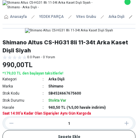
Anasayfa
YEDEK PARÇA
Vites Grubu
Arka Dişli
Shimano Altus CS-HG31 8li 11-34t Arka Kaset
Dişli Siyah
0.0 Puan - 0 Yorum
990,00TL
*179,03 TL den başlayan taksitlerle!
Kategori
Arka Dişli
Marka
Shimano
Stok Kodu
SB4524667675600
Stok Durumu
Stokta Var
Havale
940,50 TL (%5,00 havale indirimi)
Saat 14:00'a Kadar Olan Siparişler Aynı Gün Kargoda
Sepete Ekle