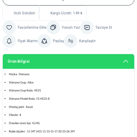
Hızlı Gönderi
Kargo Ücreti: 149 ₺
Yorum Yaz
Tavsiye Et
Fiyat Alarmı
Paylaş
Karşılaştır
Ürün Bilgisi
Marka: Shimano
Shimano Grup: Altus
Shimano Grup Kodu: HG31
Shimano Model Kodu: CS-HG31-8
Montaj şekli : Kaset
Vitesler: 8
Önerilen zincir tipi: IG/HG
Ruble ölçüleri : 11-34T (AO) 11-13-15-17-20-23-26-34T